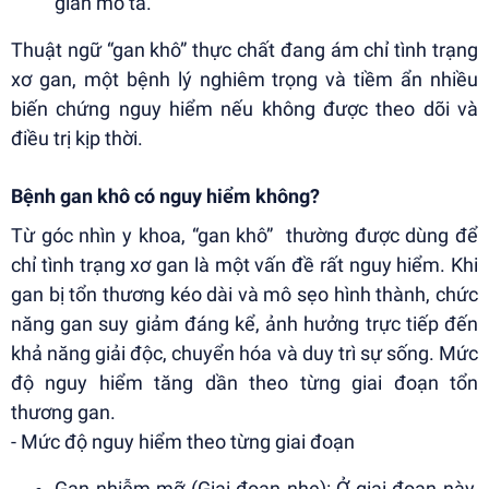
gian mô tả.
Thuật ngữ “gan khô” thực chất đang ám chỉ tình trạng
xơ gan, một bệnh lý nghiêm trọng và tiềm ẩn nhiều
biến chứng nguy hiểm nếu không được theo dõi và
điều trị kịp thời.
Bệnh gan khô có nguy hiểm không?
Từ góc nhìn y khoa, “gan khô” thường được dùng để
chỉ tình trạng xơ gan là một vấn đề rất nguy hiểm. Khi
gan bị tổn thương kéo dài và mô sẹo hình thành, chức
năng gan suy giảm đáng kể, ảnh hưởng trực tiếp đến
khả năng giải độc, chuyển hóa và duy trì sự sống. Mức
độ nguy hiểm tăng dần theo từng giai đoạn tổn
thương gan.
- Mức độ nguy hiểm theo từng giai đoạn
Gan nhiễm mỡ (Giai đoạn nhẹ): Ở giai đoạn này,