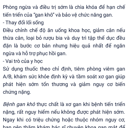
Phòng ngừa và điều trị sớm là chìa khóa để hạn chế
tiến triển của “gan khô” và bảo vệ chức năng gan.
- Thay đổi lối sống
Điều chỉnh chế độ ăn uống khoa học, giảm cân nếu
thừa cân, loại bỏ rượu bia và duy trì tập thể dục đều
đặn là bước cơ bản nhưng hiệu quả nhất để ngăn
ngừa và hỗ trợ phục hồi gan.
- Vai trò của y học
Sử dụng thuốc theo chỉ định, tiêm phòng viêm gan
A/B, khám sức khỏe định kỳ và tầm soát xơ gan giúp
phát hiện sớm tổn thương và giảm nguy cơ biến
chứng nặng.
Bệnh gan khô
thực chất là xơ gan khi bệnh tiến triển
nặng, rất nguy hiểm nếu không được phát hiện sớm.
Ngay khi có triệu chứng hoặc thuộc nhóm nguy cơ,
bạn nên thăm khám bác sĩ chuyên khoa gan mật để