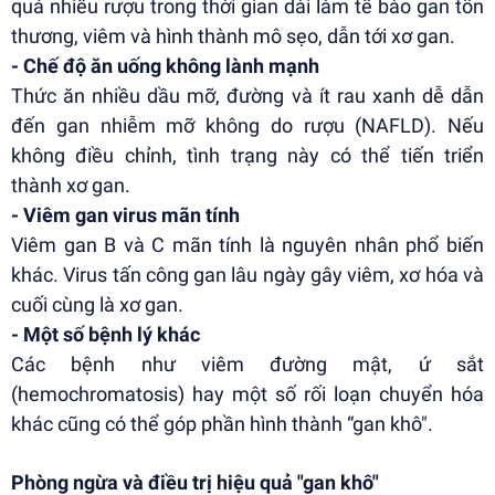
quá nhiều rượu trong thời gian dài làm tế bào gan tổn
thương, viêm và hình thành mô sẹo, dẫn tới xơ gan.
- Chế độ ăn uống không lành mạnh
Thức ăn nhiều dầu mỡ, đường và ít rau xanh dễ dẫn
đến gan nhiễm mỡ không do rượu (NAFLD). Nếu
không điều chỉnh, tình trạng này có thể tiến triển
thành xơ gan.
- Viêm gan virus mãn tính
Viêm gan B và C mãn tính là nguyên nhân phổ biến
khác. Virus tấn công gan lâu ngày gây viêm, xơ hóa và
cuối cùng là xơ gan.
- Một số bệnh lý khác
Các bệnh như viêm đường mật, ứ sắt
(hemochromatosis) hay một số rối loạn chuyển hóa
khác cũng có thể góp phần hình thành “gan khô".
Phòng ngừa và điều trị hiệu quả "gan khô"