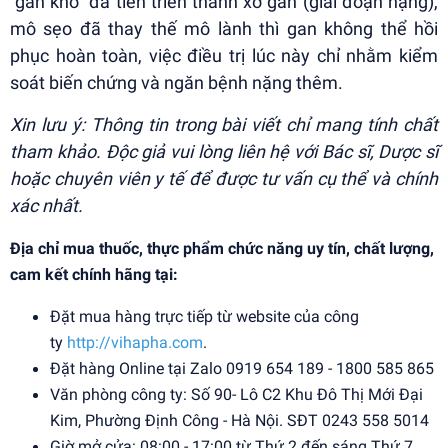
"gan khô" đã tiến triển thành xơ gan (giai đoạn nặng),
mô sẹo đã thay thế mô lành thì gan không thể hồi
phục hoàn toàn, việc điều trị lúc này chỉ nhằm kiểm
soát biến chứng và ngăn bệnh nặng thêm.
Xin lưu ý: Thông tin trong bài viết chỉ mang tính chất
tham khảo. Độc giả vui lòng liên hệ với Bác sĩ, Dược sĩ
hoặc chuyên viên y tế để được tư vấn cụ thể và chính
xác nhất.
Địa chỉ mua thuốc, thực phẩm chức năng uy tín, chất lượng,
cam kết chính hãng tại:
Đặt mua hàng trực tiếp từ website của công
ty
http://vihapha.com
.
Đặt hàng Online tại Zalo 0919 654 189 - 1800 585 865
Văn phòng công ty: Số 90- Lô C2 Khu Đô Thị Mới Đại
Kim, Phường Định Công - Hà Nội. SĐT 0243 558 5014
Giờ mở cửa: 08:00 - 17:00 từ Thứ 2 đến sáng Thứ 7