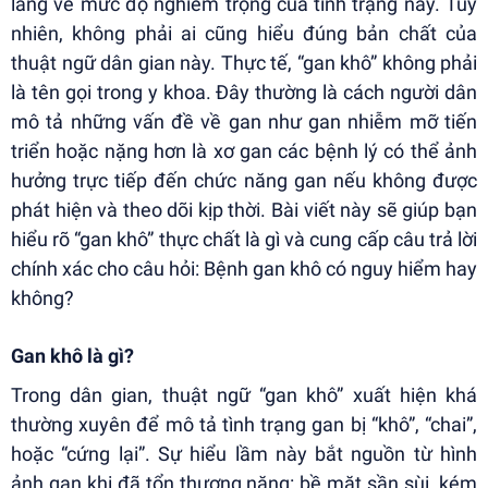
lắng về mức độ nghiêm trọng của tình trạng này. Tuy
nhiên, không phải ai cũng hiểu đúng bản chất của
thuật ngữ dân gian này. Thực tế, “gan khô” không phải
là tên gọi trong y khoa. Đây thường là cách người dân
mô tả những vấn đề về gan như gan nhiễm mỡ tiến
triển hoặc nặng hơn là xơ gan các bệnh lý có thể ảnh
hưởng trực tiếp đến chức năng gan nếu không được
phát hiện và theo dõi kịp thời. Bài viết này sẽ giúp bạn
hiểu rõ “gan khô” thực chất là gì và cung cấp câu trả lời
chính xác cho câu hỏi: Bệnh gan khô có nguy hiểm hay
không?
Gan khô là gì?
Trong dân gian, thuật ngữ “gan khô” xuất hiện khá
thường xuyên để mô tả tình trạng gan bị “khô”, “chai”,
hoặc “cứng lại”. Sự hiểu lầm này bắt nguồn từ hình
ảnh gan khi đã tổn thương nặng: bề mặt sần sùi, kém