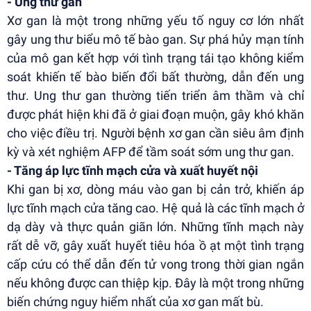
- Ung thư gan
Xơ gan là một trong những yếu tố nguy cơ lớn nhất
gây ung thư biểu mô tế bào gan. Sự phá hủy mạn tính
của mô gan kết hợp với tình trạng tái tạo không kiểm
soát khiến tế bào biến đổi bất thường, dẫn đến ung
thư. Ung thư gan thường tiến triển âm thầm và chỉ
được phát hiện khi đã ở giai đoạn muộn, gây khó khăn
cho việc điều trị. Người bệnh xơ gan cần siêu âm định
kỳ và xét nghiệm AFP để tầm soát sớm ung thư gan.
- Tăng áp lực tĩnh mạch cửa và xuất huyết nội
Khi gan bị xơ, dòng máu vào gan bị cản trở, khiến áp
lực tĩnh mạch cửa tăng cao. Hệ quả là các tĩnh mạch ở
dạ dày và thực quản giãn lớn. Những tĩnh mạch này
rất dễ vỡ, gây xuất huyết tiêu hóa ồ ạt một tình trạng
cấp cứu có thể dẫn đến tử vong trong thời gian ngắn
nếu không được can thiệp kịp. Đây là một trong những
biến chứng nguy hiểm nhất của xơ gan mất bù.