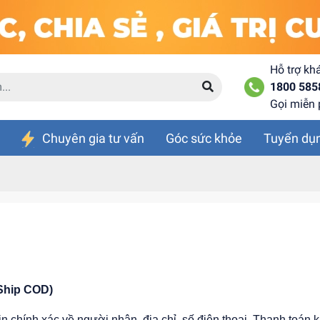
Hỗ trợ kh
1800 585
Gọi miễn 
Chuyên gia tư vấn
Góc sức khỏe
Tuyển dụ
(Ship COD)
in chính xác về người nhận, địa chỉ, số điện thoại. Thanh toán 