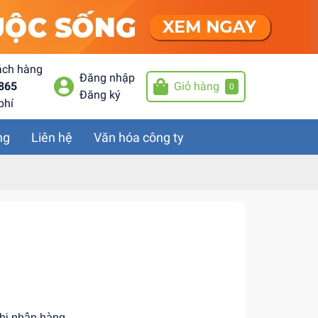
ách hàng
Đăng nhập
865
Giỏ hàng
0
Đăng ký
phí
ng
Liên hệ
Văn hóa công ty
khi nhận hàng.