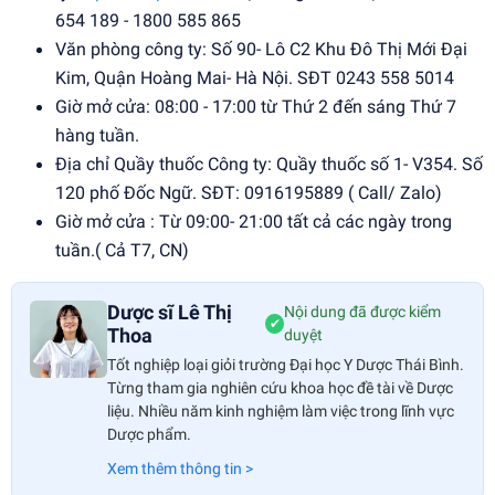
654 189 - 1800 585 865
Văn phòng công ty: Số 90- Lô C2 Khu Đô Thị Mới Đại
Kim, Quận Hoàng Mai- Hà Nội. SĐT 0243 558 5014
Giờ mở cửa: 08:00 - 17:00 từ Thứ 2 đến sáng Thứ 7
hàng tuần.
Địa chỉ Quầy thuốc Công ty: Quầy thuốc số 1- V354. Số
120 phố Đốc Ngữ. SĐT: 0916195889 ( Call/ Zalo)
Giờ mở cửa : Từ 09:00- 21:00 tất cả các ngày trong
tuần.( Cả T7, CN)
Dược sĩ Lê Thị
Nội dung đã được kiểm
✔
Thoa
duyệt
Tốt nghiệp loại giỏi trường Đại học Y Dược Thái Bình.
Từng tham gia nghiên cứu khoa học đề tài về Dược
liệu. Nhiều năm kinh nghiệm làm việc trong lĩnh vực
Dược phẩm.
Xem thêm thông tin >