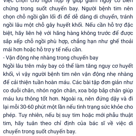
Việc chọn chỗ ngồi hợp lý giúp giảm nguy cơ biến
chứng trong suốt chuyến bay. Người bệnh tim nên
chọn chỗ ngồi gần lối đi để dễ dàng di chuyển, tránh
ngồi lâu một chỗ gây huyết khối. Nếu cần hỗ trợ đặc
biệt, hãy liên hệ với hãng hàng không trước để được
sắp xếp chỗ ngồi phù hợp, chẳng hạn như ghế thoải
mái hơn hoặc hỗ trợ y tế nếu cần.
- Vận động nhẹ nhàng trong chuyến bay
Ngồi lâu trên máy bay có thể làm tăng nguy cơ huyết
khối, vì vậy người bệnh tim nên vận động nhẹ nhàng
để cải thiện tuần hoàn máu. Các bài tập đơn giản như
co duỗi chân, nhón ngón chân, xoa bóp bắp chân giúp
máu lưu thông tốt hơn. Ngoài ra, nên đứng dậy và đi
lại mỗi 30-60 phút một lần nếu tình trạng sức khỏe cho
phép. Tuy nhiên, nếu bị suy tim hoặc mới phẫu thuật
tim, hãy tuân theo chỉ định của bác sĩ về việc di
chuyển trong suốt chuyến bay.