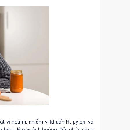
t vị hoành, nhiễm vi khuẩn H. pylori, và
ng bệnh lý này ảnh hưởng đến chức năng