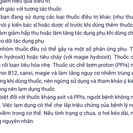
giảm hiệu quả điều trị.
nh giác với tương tác thuốc
bạn đang sử dụng các loại thuốc điều trị khác (như thu
hỏi ý kiến bác sĩ hoặc dược sĩ trước khi dùng thêm thuốc
làm giảm hấp thu hoặc làm tăng tác dụng phụ khi dùng c
eo dõi tác dụng phụ
nhóm thuốc đều có thể gây ra một số phản ứng phụ. Th
 hydroxit) hoặc tiêu chảy (với magie hydroxit). Thuốc
 rối loạn tiêu hóa nhẹ. Thuốc ức chế bơm proton (PPIs) 
min B12, canxi, magie và làm tăng nguy cơ nhiễm trùng 
ng khi dùng thuốc, nên ngừng sử dụng và tham khảo ý kiế
ông nên lạm dụng thuốc
biệt đối với thuốc kháng axit và PPIs, người bệnh không 
. Việc lạm dụng có thể che lấp triệu chứng của bệnh lý
 kiềm trong cơ thể. Nếu tình trạng ợ chua, ợ hơi kéo dài, 
 nguyên nhân.