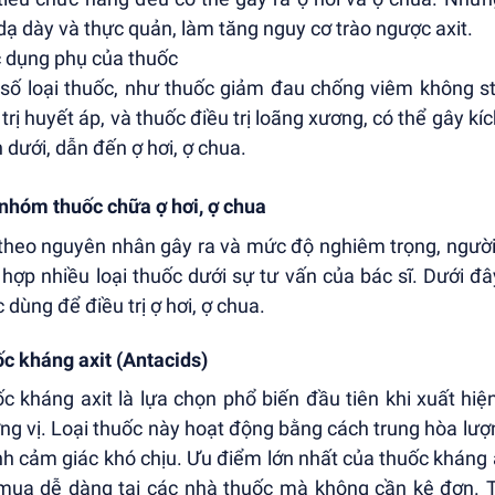
dạ dày và thực quản, làm tăng nguy cơ trào ngược axit.
c dụng phụ của thuốc
số loại thuốc, như thuốc giảm đau chống viêm không st
 trị huyết áp, và thuốc điều trị loãng xương, có thể gây 
 dưới, dẫn đến ợ hơi, ợ chua.
nhóm thuốc chữa ợ hơi, ợ chua
theo nguyên nhân gây ra và mức độ nghiêm trọng, người
 hợp nhiều loại thuốc dưới sự tư vấn của bác sĩ. Dưới 
 dùng để điều trị ợ hơi, ợ chua.
c kháng axit (Antacids)
c kháng axit là lựa chọn phổ biến đầu tiên khi xuất hi
ng vị. Loại thuốc này hoạt động bằng cách trung hòa lượn
h cảm giác khó chịu. Ưu điểm lớn nhất của thuốc kháng ax
mua dễ dàng tại các nhà thuốc mà không cần kê đơn. T