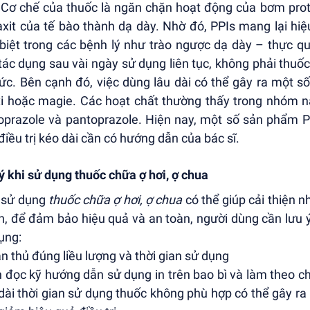
 Cơ chế của thuốc là ngăn chặn hoạt động của bơm proto
axit của tế bào thành dạ dày. Nhờ đó, PPIs mang lại hiệu
biệt trong các bệnh lý như trào ngược dạ dày – thực q
tác dụng sau vài ngày sử dụng liên tục, không phải thuố
tức. Bên cạnh đó, việc dùng lâu dài có thể gây ra một 
i hoặc magie. Các hoạt chất thường thấy trong nhóm 
oprazole và pantoprazole. Hiện nay, một số sản phẩm 
điều trị kéo dài cần có hướng dẫn của bác sĩ.
ý khi sử dụng thuốc chữa ợ hơi, ợ chua
 sử dụng
thuốc chữa ợ hơi, ợ chua
có thể giúp cải thiện 
n, để đảm bảo hiệu quả và an toàn, người dùng cần lưu 
ụng:
ân thủ đúng liều lượng và thời gian sử dụng
 đọc kỹ hướng dẫn sử dụng in trên bao bì và làm theo chỉ
dài thời gian sử dụng thuốc không phù hợp có thể gây 