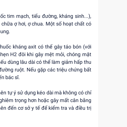
ốc tim mạch, tiểu đường, kháng sinh...),
 chữa ợ hơi, ợ chua. Một số hoạt chất có
hung.
uốc kháng axit có thể gây táo bón (với
 chẹn H2 đôi khi gây mệt mỏi, chóng mặt
nếu dùng lâu dài có thể làm giảm hấp thu
đường ruột. Nếu gặp các triệu chứng bất
n bác sĩ.
nên tự ý sử dụng kéo dài mà không có chỉ
 nghiêm trọng hơn hoặc gây mất cân bằng
nên đến cơ sở y tế để kiểm tra và điều trị