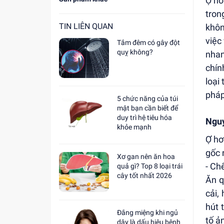
Ợ hơ
tron
TIN LIÊN QUAN
khôn
việc
Tắm đêm có gây đột
quỵ không?
nhan
chín
loại
pháp
5 chức năng của túi
mật bạn cần biết để
duy trì hệ tiêu hóa
Nguy
khỏe mạnh
Ợ hơ
gốc 
Xơ gan nên ăn hoa
- Ch
quả gì? Top 8 loại trái
cây tốt nhất 2026
Ăn q
cải,
hút 
Đắng miệng khi ngủ
tố ả
dậy là dấu hiệu bệnh