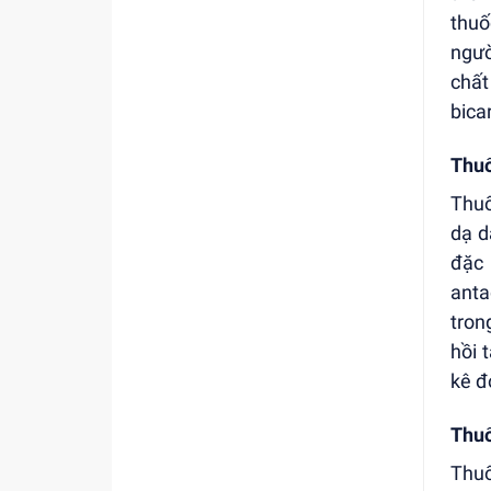
thuố
ngườ
chất
bica
Thuố
Thuố
dạ d
đặc 
anta
tron
hồi 
kê đ
Thuố
Thuố