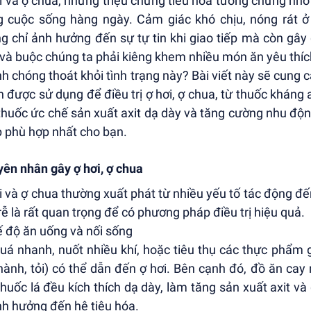
i và ợ chua, những triệu chứng tiêu hóa tưởng chừng nhỏ n
g cuộc sống hàng ngày. Cảm giác khó chịu, nóng rát 
g chỉ ảnh hưởng đến sự tự tin khi giao tiếp mà còn gây
 và buộc chúng ta phải kiêng khem nhiều món ăn yêu thích.
h chóng thoát khỏi tình trạng này? Bài viết này sẽ cung 
h được sử dụng để điều trị ợ hơi, ợ chua, từ thuốc kháng
 thuốc ức chế sản xuất axit dạ dày và tăng cường nhu độn
 phù hợp nhất cho bạn.
ên nhân gây ợ hơi, ợ chua
i và ợ chua thường xuất phát từ nhiều yếu tố tác động đế
rễ là rất quan trọng để có phương pháp điều trị hiệu quả.
ế độ ăn uống và nối sống
uá nhanh, nuốt nhiều khí, hoặc tiêu thụ các thực phẩm 
 hành, tỏi) có thể dẫn đến ợ hơi. Bên cạnh đó, đồ ăn cay
thuốc lá đều kích thích dạ dày, làm tăng sản xuất axit v
nh hưởng đến hệ tiêu hóa.