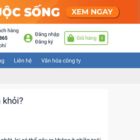
ách hàng
Đăng nhập
865
Giỏ hàng
0
Đăng ký
phí
ng
Liên hệ
Văn hóa công ty
 khỏi?