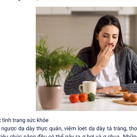
c tình trạng sức khỏe
 ngược dạ dày thực quản, viêm loét dạ dày tá tràng, thoá
tiêu chức năng đều có thể gây ra ợ hơi và ợ chua. Nhữ