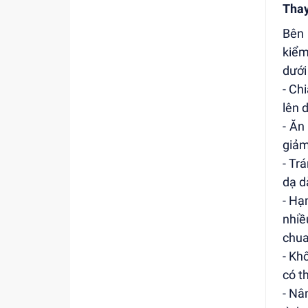
Thay
Bên 
kiểm
dưới
- Ch
lên 
- Ăn
giảm
- Tr
dạ d
- Hạ
nhiề
chua
- Kh
có t
- Nâ