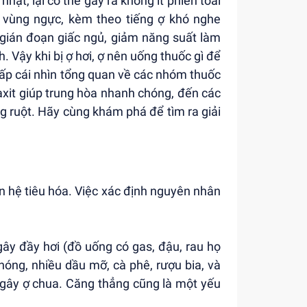
hặt, lại có thể gây ra không ít phiền toái
ở vùng ngực, kèm theo tiếng ợ khó nghe
 gián đoạn giấc ngủ, giảm năng suất làm
 Vậy khi bị ợ hơi, ợ nên uống thuốc gì để
cấp cái nhìn tổng quan về các nhóm thuốc
 axit giúp trung hòa nhanh chóng, đến các
g ruột. Hãy cùng khám phá để tìm ra giải
n hệ tiêu hóa. Việc xác định nguyên nhân
gây đầy hơi (đồ uống có gas, đậu, rau họ
 nóng, nhiều dầu mỡ, cà phê, rượu bia, và
à gây ợ chua. Căng thẳng cũng là một yếu