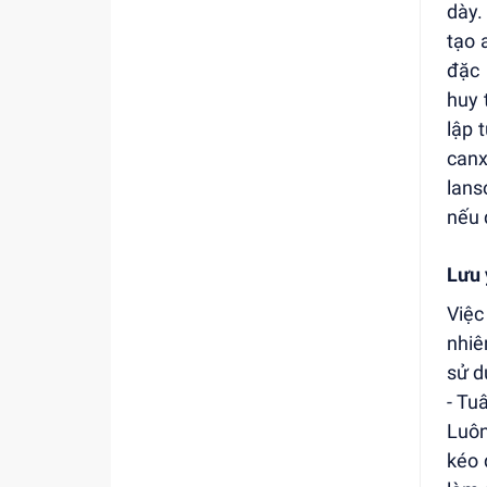
dày.
tạo 
đặc 
huy 
lập 
canx
lans
nếu 
Lưu 
Việc
nhiê
sử d
- Tu
Luôn
kéo 