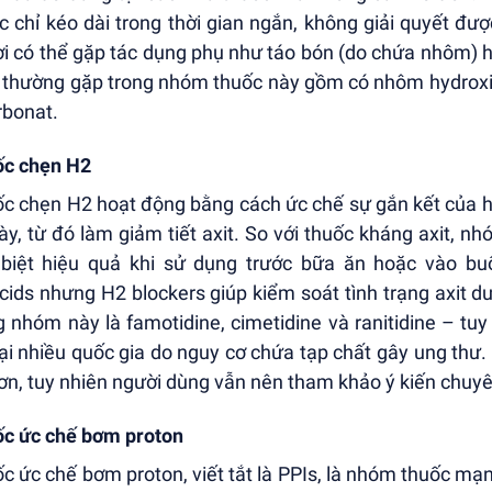
c chỉ kéo dài trong thời gian ngắn, không giải quyết đ
i có thể gặp tác dụng phụ như táo bón (do chứa nhôm) h
 thường gặp trong nhóm thuốc này gồm có nhôm hydroxit,
rbonat.
c chẹn H2
c chẹn H2 hoạt động bằng cách ức chế sự gắn kết của hi
ày, từ đó làm giảm tiết axit. So với thuốc kháng axit, n
biệt hiệu quả khi sử dụng trước bữa ăn hoặc vào bu
cids nhưng H2 blockers giúp kiểm soát tình trạng axit d
g nhóm này là famotidine, cimetidine và ranitidine – tuy 
tại nhiều quốc gia do nguy cơ chứa tạp chất gây ung thư
ơn, tuy nhiên người dùng vẫn nên tham khảo ý kiến chuyên 
c ức chế bơm proton
c ức chế bơm proton, viết tắt là PPIs, là nhóm thuốc mạn