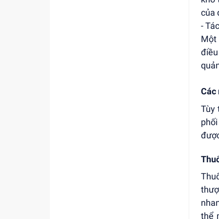
của 
- Tá
Một 
điều
quản
Các 
Tùy 
phối
được
Thuố
Thuố
thượ
nhan
thể 