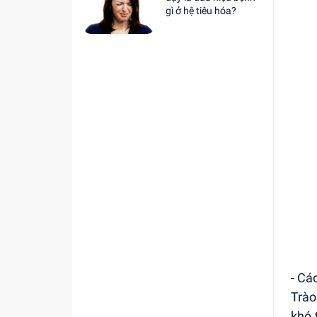
gì ở hệ tiêu hóa?
- Cá
Trào
khó 