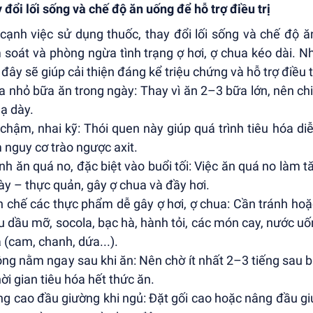
 đổi lối sống và chế độ ăn uống để hỗ trợ điều trị
cạnh việc sử dụng thuốc, thay đổi lối sống và chế độ ă
 soát và phòng ngừa tình trạng ợ hơi, ợ chua kéo dài. 
 đây sẽ giúp cải thiện đáng kể triệu chứng và hỗ trợ điều t
ia nhỏ bữa ăn trong ngày: Thay vì ăn 2–3 bữa lớn, nên ch
dạ dày.
 chậm, nhai kỹ: Thói quen này giúp quá trình tiêu hóa diễ
 nguy cơ trào ngược axit.
ánh ăn quá no, đặc biệt vào buổi tối: Việc ăn quá no làm 
ày – thực quản, gây ợ chua và đầy hơi.
n chế các thực phẩm dễ gây ợ hơi, ợ chua: Cần tránh hoặ
u dầu mỡ, socola, bạc hà, hành tỏi, các món cay, nước uố
 (cam, chanh, dứa...).
ông nằm ngay sau khi ăn: Nên chờ ít nhất 2–3 tiếng sau 
hời gian tiêu hóa hết thức ăn.
ng cao đầu giường khi ngủ: Đặt gối cao hoặc nâng đầu 