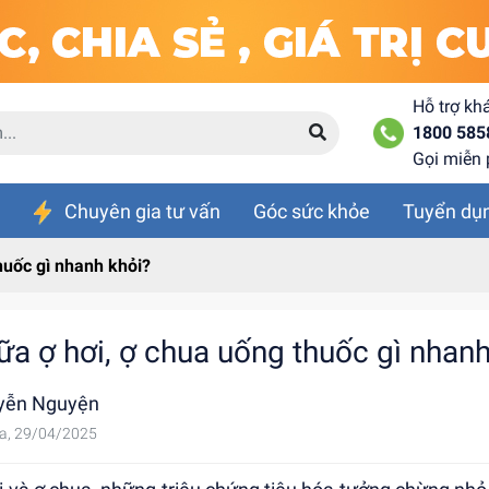
Hỗ trợ kh
1800 585
Gọi miễn 
Chuyên gia tư vấn
Góc sức khỏe
Tuyển dụ
huốc gì nhanh khỏi?
ữa ợ hơi, ợ chua uống thuốc gì nhanh
yễn Nguyện
a, 29/04/2025