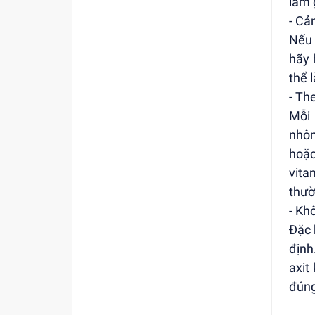
làm 
- Cả
Nếu 
hãy 
thể 
- Th
Mỗi 
nhôm
hoặc
vita
thườ
- Kh
Đặc 
định
axit
đúng