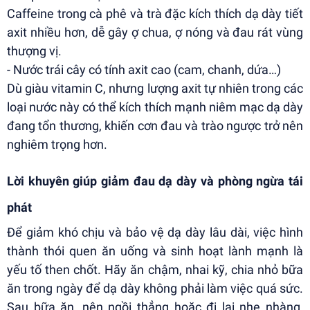
Caffeine trong cà phê và trà đặc kích thích dạ dày tiết
axit nhiều hơn, dễ gây ợ chua, ợ nóng và đau rát vùng
thượng vị.
- Nước trái cây có tính axit cao (cam, chanh, dứa…)
Dù giàu vitamin C, nhưng lượng axit tự nhiên trong các
loại nước này có thể kích thích mạnh niêm mạc dạ dày
đang tổn thương, khiến cơn đau và trào ngược trở nên
nghiêm trọng hơn.
Lời khuyên giúp giảm đau dạ dày và phòng ngừa tái
phát
Để giảm khó chịu và bảo vệ dạ dày lâu dài, việc hình
thành thói quen ăn uống và sinh hoạt lành mạnh là
yếu tố then chốt. Hãy ăn chậm, nhai kỹ, chia nhỏ bữa
ăn trong ngày để dạ dày không phải làm việc quá sức.
Sau bữa ăn, nên ngồi thẳng hoặc đi lại nhẹ nhàng,