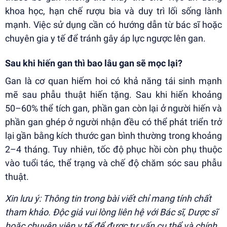
khoa học, hạn chế rượu bia và duy trì lối sống lành
mạnh. Việc sử dụng cần có hướng dẫn từ bác sĩ hoặc
chuyên gia y tế để tránh gây áp lực ngược lên gan.
Sau khi hiến gan thì bao lâu gan sẽ mọc lại?
Gan là cơ quan hiếm hoi có khả năng tái sinh mạnh
mẽ sau phẫu thuật hiến tặng. Sau khi hiến khoảng
50–60% thể tích gan, phần gan còn lại ở người hiến và
phần gan ghép ở người nhận đều có thể phát triển trở
lại gần bằng kích thước gan bình thường trong khoảng
2–4 tháng. Tuy nhiên, tốc độ phục hồi còn phụ thuộc
vào tuổi tác, thể trạng và chế độ chăm sóc sau phẫu
thuật.
Xin lưu ý: Thông tin trong bài viết chỉ mang tính chất
tham khảo. Độc giả vui lòng liên hệ với Bác sĩ, Dược sĩ
hoặc chuyên viên y tế để được tư vấn cụ thể và chính