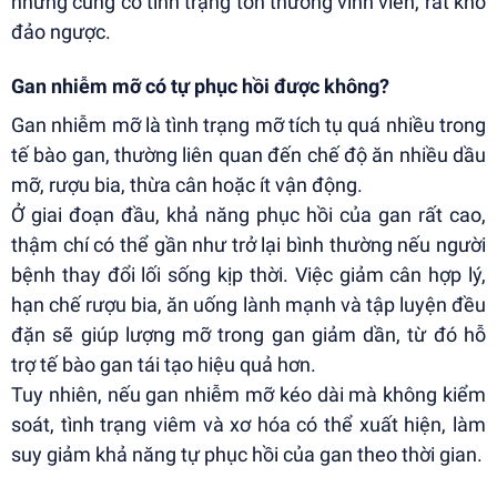
nhưng cũng có tình trạng tổn thương vĩnh viễn, rất khó
đảo ngược.
Gan nhiễm mỡ có tự phục hồi được không?
Gan nhiễm mỡ là tình trạng mỡ tích tụ quá nhiều trong
tế bào gan, thường liên quan đến chế độ ăn nhiều dầu
mỡ, rượu bia, thừa cân hoặc ít vận động.
Ở giai đoạn đầu, khả năng phục hồi của gan rất cao,
thậm chí có thể gần như trở lại bình thường nếu người
bệnh thay đổi lối sống kịp thời. Việc giảm cân hợp lý,
hạn chế rượu bia, ăn uống lành mạnh và tập luyện đều
đặn sẽ giúp lượng mỡ trong gan giảm dần, từ đó hỗ
trợ tế bào gan tái tạo hiệu quả hơn.
Tuy nhiên, nếu gan nhiễm mỡ kéo dài mà không kiểm
soát, tình trạng viêm và xơ hóa có thể xuất hiện, làm
suy giảm khả năng tự phục hồi của gan theo thời gian.