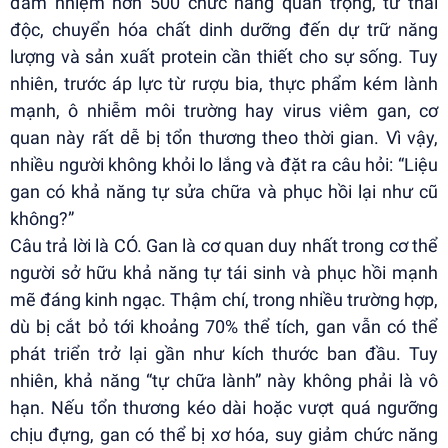
đảm nhiệm hơn 500 chức năng quan trọng, từ thải
độc, chuyển hóa chất dinh dưỡng đến dự trữ năng
lượng và sản xuất protein cần thiết cho sự sống. Tuy
nhiên, trước áp lực từ rượu bia, thực phẩm kém lành
mạnh, ô nhiễm môi trường hay virus viêm gan, cơ
quan này rất dễ bị tổn thương theo thời gian. Vì vậy,
nhiều người không khỏi lo lắng và đặt ra câu hỏi: “Liệu
gan có khả năng tự sửa chữa và phục hồi lại như cũ
không?”
Câu trả lời là CÓ. Gan là cơ quan duy nhất trong cơ thể
người sở hữu khả năng tự tái sinh và phục hồi mạnh
mẽ đáng kinh ngạc. Thậm chí, trong nhiều trường hợp,
dù bị cắt bỏ tới khoảng 70% thể tích, gan vẫn có thể
phát triển trở lại gần như kích thước ban đầu. Tuy
nhiên, khả năng “tự chữa lành” này không phải là vô
hạn. Nếu tổn thương kéo dài hoặc vượt quá ngưỡng
chịu đựng, gan có thể bị xơ hóa, suy giảm chức năng