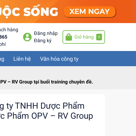
ách hàng
Đăng nhập
865
Giỏ hàng
0
Đăng ký
phí
ng
Liên hệ
Văn hóa công ty
V – RV Group tại buổi training chuyên đề.
Công ty TNHH Dược Phẩm
ược Phẩm OPV – RV Group