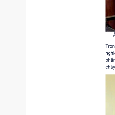
Ả
Tro
ngh
ph
chảy