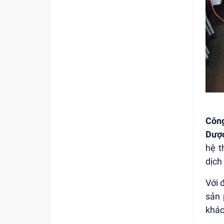
Côn
Dượ
hệ t
dịch
Với 
sản
khác