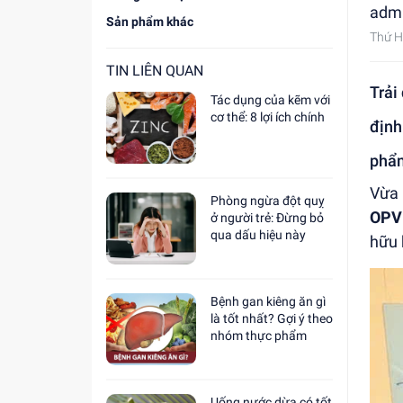
adm
Sản phẩm khác
Thứ H
TIN LIÊN QUAN
Trải
Tác dụng của kẽm với
cơ thể: 8 lợi ích chính
định
phẩm
Vừa 
Phòng ngừa đột quỵ
OPV
ở người trẻ: Đừng bỏ
qua dấu hiệu này
hữu 
Bệnh gan kiêng ăn gì
là tốt nhất? Gợi ý theo
nhóm thực phẩm
Uống nước dừa có tốt