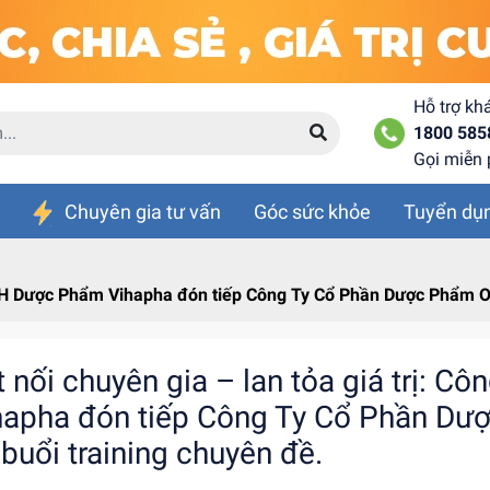
Hỗ trợ kh
1800 585
Gọi miễn 
Chuyên gia tư vấn
Góc sức khỏe
Tuyển dụ
TNHH Dược Phẩm Vihapha đón tiếp Công Ty Cổ Phần Dược Phẩm OP
t nối chuyên gia – lan tỏa giá trị: 
hapha đón tiếp Công Ty Cổ Phần D
 buổi training chuyên đề.