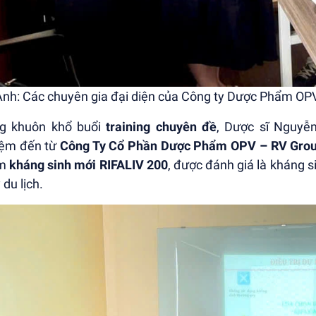
nh: Các chuyên gia đại diện của Công ty Dược Phẩm OPV
ng khuôn khổ buổi
training chuyên đề
, Dược sĩ Nguyễ
iệm đến từ
Công Ty Cổ Phần Dược Phẩm OPV – RV Gro
ẩm
kháng sinh mới RIFALIV 200
, được đánh giá là kháng si
 du lịch.