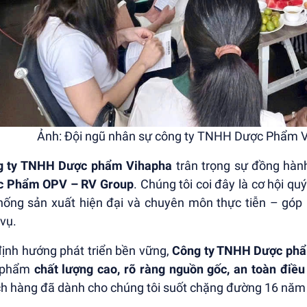
Ảnh: Đội ngũ nhân sự công ty TNHH Dược Phẩm Vi
g ty TNHH Dược phẩm Vihapha
trân trọng sự đồng hành
c Phẩm OPV – RV Group
. Chúng tôi coi đây là cơ hội quý
hống sản xuất hiện đại và chuyên môn thực tiễn – gó
 vụ.
định hướng phát triển bền vững,
Công ty TNHH Dược ph
 phẩm
chất lượng cao, rõ ràng nguồn gốc, an toàn điều 
h hàng đã dành cho chúng tôi suốt chặng đường 16 năm qu