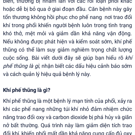
biến, thường bị nhầm lẫn với các rối loạn phổi khác
hoặc dễ bị bỏ qua ở giai đoạn đầu. Căn bệnh này gây
tổn thương không hồi phục cho phế nang nơi trao đổi
khí trong phổi khiến người bệnh luôn trong tình trạng
khó thở, mệt mỏi và giảm dần khả năng vận động.
Nếu không được phát hiện và kiểm soát sớm, khí phế
thũng có thể làm suy giảm nghiêm trọng chất lượng
cuộc sống. Bài viết dưới đây sẽ giúp bạn hiểu rõ
khí
phế thũng là gì
, nhận biết các dấu hiệu cảnh báo sớm
và cách quản lý hiệu quả bệnh lý này.
Khí phế thũng là gì?
Khí phế thũng là một bệnh lý mạn tính của phổi, xảy ra
khi các phế nang những túi khí nhỏ đảm nhiệm chức
năng trao đổi oxy và carbon dioxide bị phá hủy và giãn
nở bất thường. Quá trình này làm giảm diện tích trao
đổi khí, khiến phổi mất dần khả năng cung cấp đủ oxy