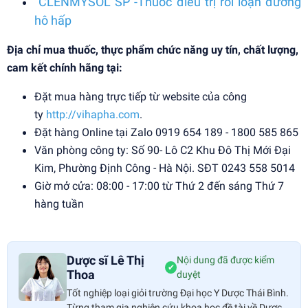
CLENMYSOL SP -Thuốc điều trị rối loạn đường
hô hấp
Địa chỉ mua thuốc, thực phẩm chức năng uy tín, chất lượng,
cam kết chính hãng tại:
Đặt mua hàng trực tiếp từ website của công
ty
http://vihapha.com
.
Đặt hàng Online tại Zalo 0919 654 189 - 1800 585 865
Văn phòng công ty: Số 90- Lô C2 Khu Đô Thị Mới Đại
Kim, Phường Định Công - Hà Nội. SĐT 0243 558 5014
Giờ mở cửa: 08:00 - 17:00 từ Thứ 2 đến sáng Thứ 7
hàng tuần
Dược sĩ Lê Thị
Nội dung đã được kiểm
✔
Thoa
duyệt
Tốt nghiệp loại giỏi trường Đại học Y Dược Thái Bình.
Từng tham gia nghiên cứu khoa học đề tài về Dược