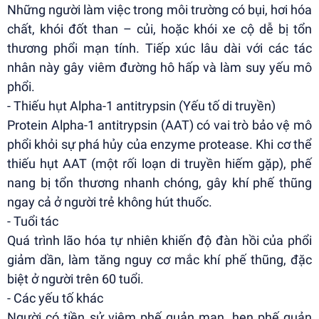
Những người làm việc trong môi trường có bụi, hơi hóa
chất, khói đốt than – củi, hoặc khói xe cộ dễ bị tổn
thương phổi mạn tính. Tiếp xúc lâu dài với các tác
nhân này gây viêm đường hô hấp và làm suy yếu mô
phổi.
- Thiếu hụt Alpha-1 antitrypsin (Yếu tố di truyền)
Protein Alpha-1 antitrypsin (AAT) có vai trò bảo vệ mô
phổi khỏi sự phá hủy của enzyme protease. Khi cơ thể
thiếu hụt AAT (một rối loạn di truyền hiếm gặp), phế
nang bị tổn thương nhanh chóng, gây khí phế thũng
ngay cả ở người trẻ không hút thuốc.
- Tuổi tác
Quá trình lão hóa tự nhiên khiến độ đàn hồi của phổi
giảm dần, làm tăng nguy cơ mắc khí phế thũng, đặc
biệt ở người trên 60 tuổi.
- Các yếu tố khác
Người có tiền sử viêm phế quản mạn, hen phế quản