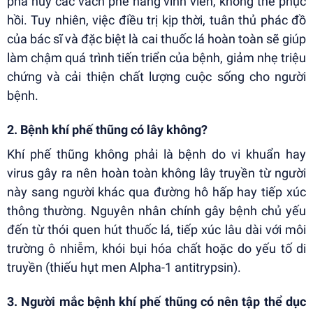
phá hủy các vách phế nang vĩnh viễn, không thể phục
hồi. Tuy nhiên, việc điều trị kịp thời, tuân thủ phác đồ
của bác sĩ và đặc biệt là cai thuốc lá hoàn toàn sẽ giúp
làm chậm quá trình tiến triển của bệnh, giảm nhẹ triệu
chứng và cải thiện chất lượng cuộc sống cho người
bệnh.
2. Bệnh khí phế thũng có lây không?
Khí phế thũng không phải là bệnh do vi khuẩn hay
virus gây ra nên hoàn toàn không lây truyền từ người
này sang người khác qua đường hô hấp hay tiếp xúc
thông thường. Nguyên nhân chính gây bệnh chủ yếu
đến từ thói quen hút thuốc lá, tiếp xúc lâu dài với môi
trường ô nhiễm, khói bụi hóa chất hoặc do yếu tố di
truyền (thiếu hụt men Alpha-1 antitrypsin).
3. Người mắc bệnh khí phế thũng có nên tập thể dục