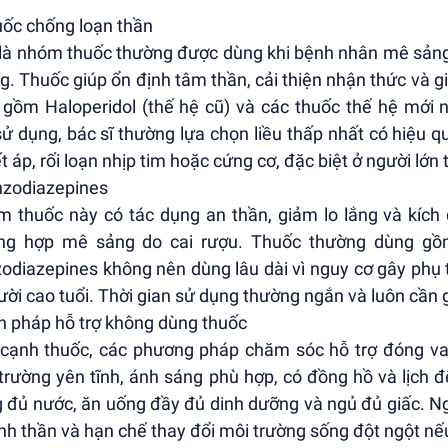
uốc chống loạn thần
là nhóm thuốc thường được dùng khi bệnh nhân mê sảng
g. Thuốc giúp ổn định tâm thần, cải thiện nhận thức và 
 gồm Haloperidol (thế hệ cũ) và các thuốc thế hệ mới n
sử dụng, bác sĩ thường lựa chọn liều thấp nhất có hiệu
t áp, rối loạn nhịp tim hoặc cứng cơ, đặc biệt ở người lớn t
nzodiazepines
 thuốc này có tác dụng an thần, giảm lo lắng và kích 
ờng hợp mê sảng do cai rượu. Thuốc thường dùng gồ
odiazepines không nên dùng lâu dài vì nguy cơ gây phụ 
ười cao tuổi. Thời gian sử dụng thường ngắn và luôn cần g
ện pháp hỗ trợ không dùng thuốc
cạnh thuốc, các phương pháp chăm sóc hỗ trợ đóng vai
trường yên tĩnh, ánh sáng phù hợp, có đồng hồ và lịch 
 đủ nước, ăn uống đầy đủ dinh dưỡng và ngủ đủ giấc. Ng
inh thần và hạn chế thay đổi môi trường sống đột ngột nế