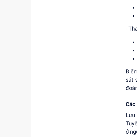
- Tha
Điểm
sát 
đoán 
Các 
Lưu 
Tuyệ
ở ng