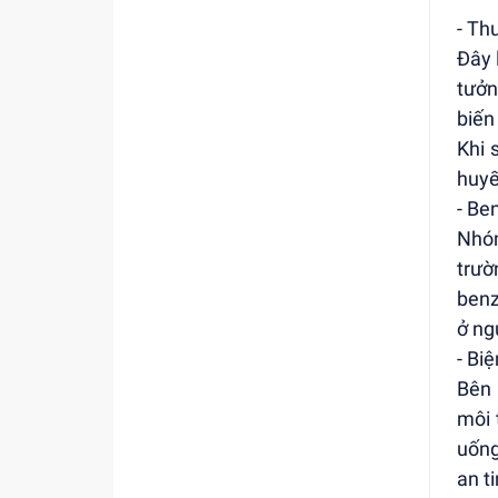
- Th
Đây 
tưởn
biến
Khi 
huyế
- Be
Nhóm
trư
benz
ở ng
- Bi
Bên 
môi 
uống
an t