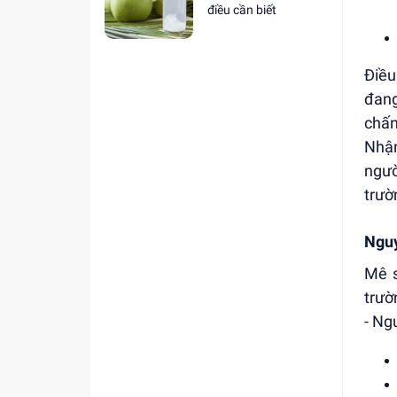
điều cần biết
Điều
đang
chấn
Nhận
ngườ
trườ
Nguy
Mê s
trườ
- Ng