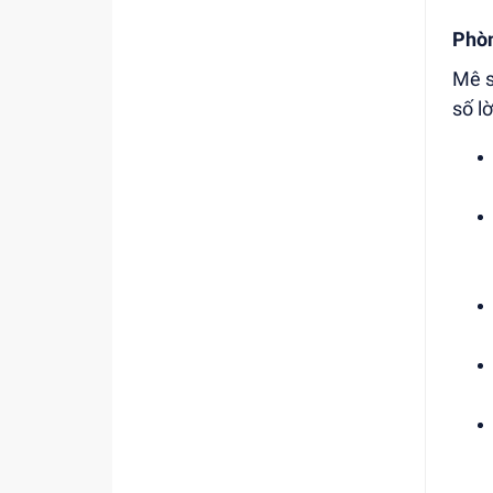
Phò
Mê s
số l