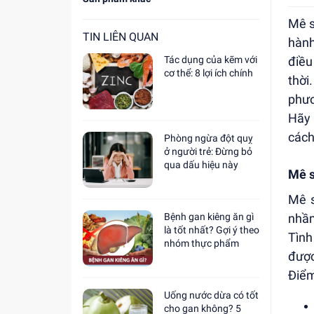
Mê s
TIN LIÊN QUAN
hành
Tác dụng của kẽm với
điều
cơ thể: 8 lợi ích chính
thời
phươ
Hãy 
cách
Phòng ngừa đột quỵ
ở người trẻ: Đừng bỏ
qua dấu hiệu này
Mê s
Mê s
Bệnh gan kiêng ăn gì
nhầm
là tốt nhất? Gợi ý theo
Tình
nhóm thực phẩm
được 
Điểm
Uống nước dừa có tốt
cho gan không? 5