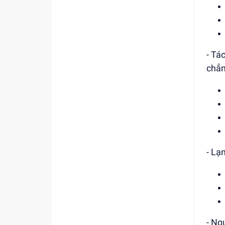
- Tá
chẳn
- Lạ
- Ng