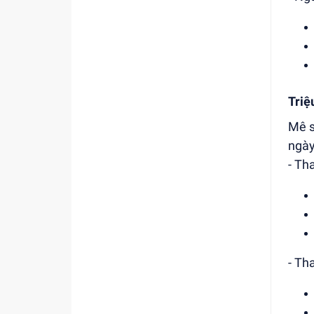
Triệ
Mê s
ngày
- Th
- Th