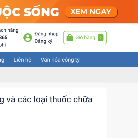
ách hàng
Đăng nhập
865
Giỏ hàng
0
Đăng ký
phí
ng
Liên hệ
Văn hóa công ty
g và các loại thuốc chữa