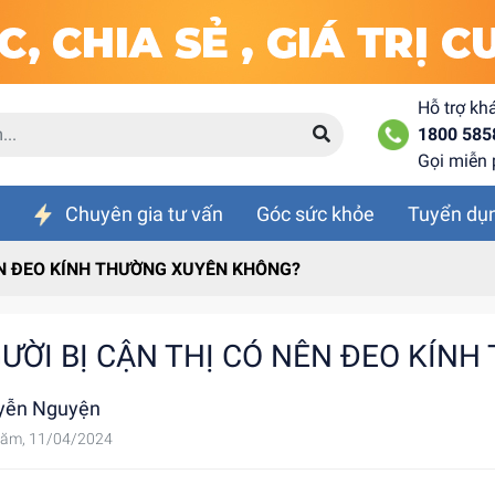
Hỗ trợ kh
1800 585
Gọi miễn 
Chuyên gia tư vấn
Góc sức khỏe
Tuyển dụ
ÊN ĐEO KÍNH THƯỜNG XUYÊN KHÔNG?
ƯỜI BỊ CẬN THỊ CÓ NÊN ĐEO KÍN
yễn Nguyện
ăm, 11/04/2024