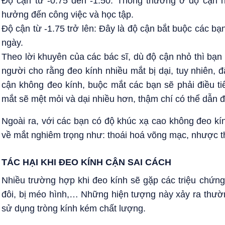
Độ cận từ -0.75 đến -1.50: Thông thường ở độ cận 
hưởng đến công việc và học tập.
Độ cận từ -1.75 trở lên: Đây là độ cận bắt buộc các b
ngày.
Theo lời khuyên của các bác sĩ, dù độ cận nhỏ thì bạ
người cho rằng đeo kính nhiều mắt bị dại, tuy nhiên, 
cận không đeo kính, buộc mắt các bạn sẽ phải điều tiế
mắt sẽ mệt mỏi và dại nhiều hơn, thậm chí có thể dẫn 
Ngoài ra, với các bạn có độ khúc xạ cao không đeo k
về mắt nghiêm trọng như: thoái hoá võng mạc,
n
hược t
TÁC HẠI KHI ĐEO KÍNH CẬN SAI CÁCH
Nhiều trường hợp khi đeo kính sẽ gặp các triệu chứn
đôi, bị méo hình,… Những hiện tượng này xảy ra thườ
sử dụng tròng kính kém chất lượng.