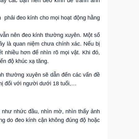
này các bạn nên đeo kính để tránh ảnh
ạn phải đeo kính cho mọi hoạt động hằng
n vẫn nên đeo kính thường xuyên. Một số
đây là quan niệm chưa chính xác. Nếu bị
t nhiều hơn để nhìn rõ mọi vật. Khi đó,
đến độ khúc xạ tăng.
ính thường xuyên sẽ dẫn đến các vấn đề
hị đối với người dưới 18 tuổi,…
g như nhức đầu, nhìn mờ, nhìn thấy ảnh
ng do đeo kính cận không đúng độ hoặc