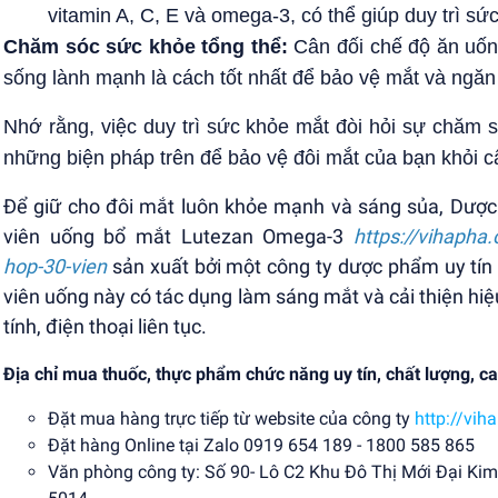
vitamin A, C, E và omega-3, có thể giúp duy trì sứ
Chăm sóc sức khỏe tổng thể:
Cân đối chế độ ăn uống
sống lành mạnh là cách tốt nhất để bảo vệ mắt và ngăn 
Nhớ rằng, việc duy trì sức khỏe mắt đòi hỏi sự chăm 
những biện pháp trên để bảo vệ đôi mắt của bạn khỏi cận 
Để giữ cho đôi mắt luôn khỏe mạnh và sáng sủa, Dược
viên uống bổ mắt Lutezan Omega-3
https://vihapha
hop-30-vien
sản xuất bởi một công ty dược phẩm uy tí
viên uống này có tác dụng làm sáng mắt và cải thiện h
tính, điện thoại liên tục.
Địa chỉ mua thuốc, thực phẩm chức năng uy tín, chất lượng, ca
Đặt mua hàng trực tiếp từ website của công ty
http://vi
Đặt hàng Online tại Zalo 0919 654 189 - 1800 585 865
Văn phòng công ty: Số 90- Lô C2 Khu Đô Thị Mới Đại Ki