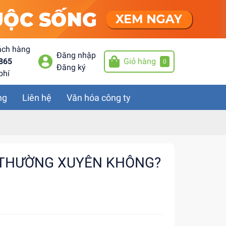
ách hàng
Đăng nhập
865
Giỏ hàng
0
Đăng ký
phí
ng
Liên hệ
Văn hóa công ty
H THƯỜNG XUYÊN KHÔNG?