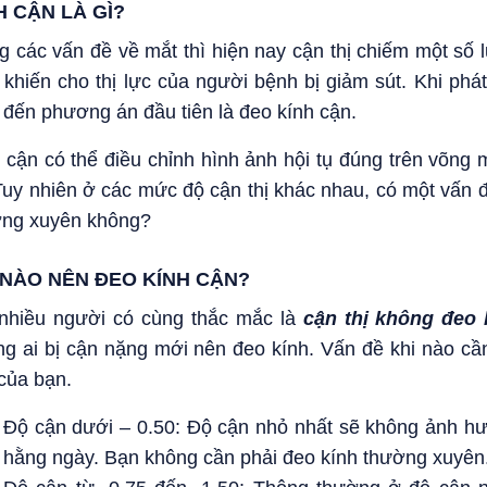
H CẬN LÀ GÌ?
g các vấn đề về mắt thì hiện nay cận thị chiếm một số 
 khiến cho thị lực của người bệnh bị giảm sút. Khi phá
 đến phương án đầu tiên là đeo kính cận.
 cận có thể điều chỉnh hình ảnh hội tụ đúng trên võng 
Tuy nhiên ở các mức độ cận thị khác nhau, có một vấn đ
ờng xuyên không?
 NÀO NÊN ĐEO KÍNH CẬN?
nhiều người có cùng thắc mắc là
cận thị không đeo
g ai bị cận nặng mới nên đeo kính. Vấn đề khi nào cầ
của bạn.
Độ cận dưới – 0.50: Độ cận nhỏ nhất sẽ không ảnh hư
hằng ngày. Bạn không cần phải đeo kính thường xuyên