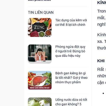
KÍN
Tron
TIN LIÊN QUAN
mắt,
Tác dụng của kẽm với
nghĩ
cơ thể: 8 lợi ích chính
Kính
xa. 
Phòng ngừa đột quỵ
thư
ở người trẻ: Đừng bỏ
qua dấu hiệu này
KHI
Rất 
Bệnh gan kiêng ăn gì
nhữn
là tốt nhất? Gợi ý theo
nhóm thực phẩm
cận 
Uống nước dừa có tốt
cho gan không? 5