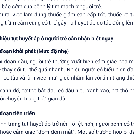
 báo sớm của bệnh lý tim mạch ở người trẻ.
i ra, việc lạm dụng thuốc giảm cân cấp tốc, thuốc lợi t
g trầm cảm cũng có thể gây hạ huyết áp do tác động lên 
hiệu tụt huyết áp ở người trẻ cần nhận biết ngay
 đoạn khởi phát (Mức độ nhẹ)
ai đoạn đầu, người trẻ thường xuất hiện cảm giác hoa m
 thay đổi tư thế quá nhanh. Nhiều người có biểu hiện đầu
 học tập và làm việc nhưng dễ nhầm lẫn với tình trạng th
cạnh đó, cơ thể bắt đầu có dấu hiệu xanh xao, hơi thở nô
nói chuyện trong thời gian dài.
 đoạn tiến triển
tình trạng tụt huyết áp trở nên rõ rệt hơn, người bệnh có
hoặc cảm giác “đom đóm mắt”. Một số trường hợp bị đa