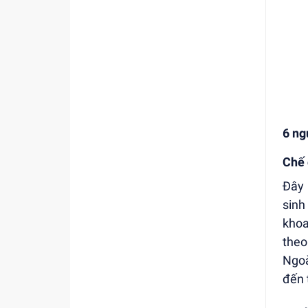
6 ng
Chế 
Đây 
sinh
khoa
theo
Ngoà
đến 