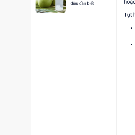
hoặ
điều cần biết
Tụt 