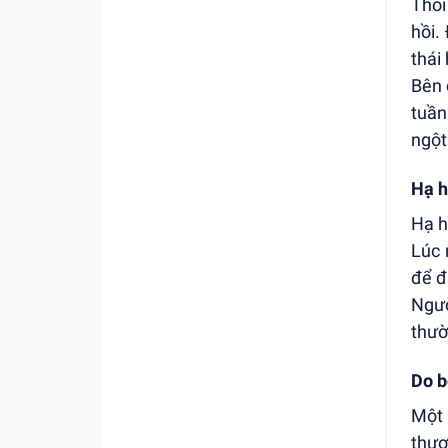
Thói
hồi.
thái
Bên 
tuần
ngột
Hạ h
Hạ h
Lúc 
để đ
Ngườ
thườ
Do b
Một 
thượ