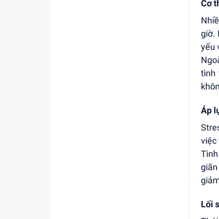
Cơ t
Nhiề
giờ.
yếu 
Ngoà
tình
khôn
Áp l
Stre
việc
Tình
giãn
giảm
Lối 