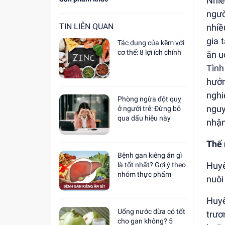
Nhiề
ngườ
TIN LIÊN QUAN
nhiề
gia 
Tác dụng của kẽm với
cơ thể: 8 lợi ích chính
ăn u
Tình
hưởn
nghi
Phòng ngừa đột quỵ
nguy
ở người trẻ: Đừng bỏ
qua dấu hiệu này
nhận
Thế 
Bệnh gan kiêng ăn gì
Huyế
là tốt nhất? Gợi ý theo
nhóm thực phẩm
nuôi
Huyế
Uống nước dừa có tốt
trươ
cho gan không? 5