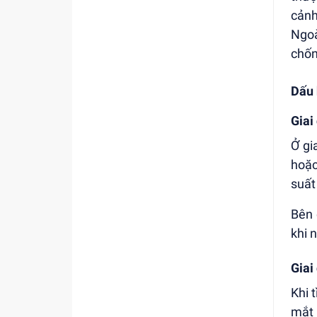
cảnh
Ngoà
chốn
Dấu 
Giai
Ở gi
hoặc
suất
Bên 
khi 
Giai
Khi 
mắt 