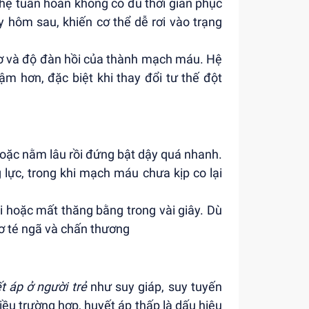
hệ tuần hoàn không có đủ thời gian phục
hôm sau, khiến cơ thể dễ rơi vào trạng
 cơ và độ đàn hồi của thành mạch máu. Hệ
m hơn, đặc biệt khi thay đổi tư thế đột
hoặc nằm lâu rồi đứng bật dậy quá nhanh.
lực, trong khi mạch máu chưa kịp co lại
 hoặc mất thăng bằng trong vài giây. Dù
cơ té ngã và chấn thương
t áp ở người trẻ
như suy giáp, suy tuyến
iều trường hợp, huyết áp thấp là dấu hiệu