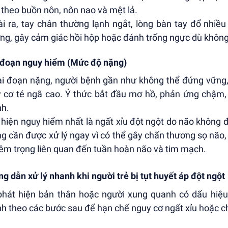
theo buồn nôn, nôn nao và mệt lả.
i ra, tay chân thường lạnh ngắt, lòng bàn tay đổ nhiề
ng, gây cảm giác hồi hộp hoặc đánh trống ngực dù khôn
 đoạn nguy hiểm (Mức độ nặng)
ai đoạn nặng, người bệnh gần như không thể đứng vững,
 cơ té ngã cao. Ý thức bắt đầu mơ hồ, phản ứng chậm,
h.
 hiện nguy hiểm nhất là ngất xỉu đột ngột do não không 
g cần được xử lý ngay vì có thể gây chấn thương sọ não
êm trọng liên quan đến tuần hoàn não và tim mạch.
g dẫn xử lý nhanh khi người trẻ bị tụt huyết áp đột ngột
phát hiện bản thân hoặc người xung quanh có dấu hiệu t
h theo các bước sau để hạn chế nguy cơ ngất xỉu hoặc c