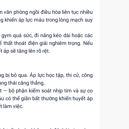
ân văn phòng ngồi điều hòa liên tục nhiều
ống khiến áp lực máu trong lòng mạch suy
 gym quá sức, đi nắng kéo dài hoặc các
ể thất thoát điện giải nghiêm trọng. Nếu
 áp sẽ tăng lên rõ rệt.
g bị bỏ qua. Áp lực học tập, thi cử, công
ạng thái căng thẳng.
ật — bộ phận kiểm soát nhịp tim và sự co
u có thể giãn bất thường khiến huyết áp
t làm việc.