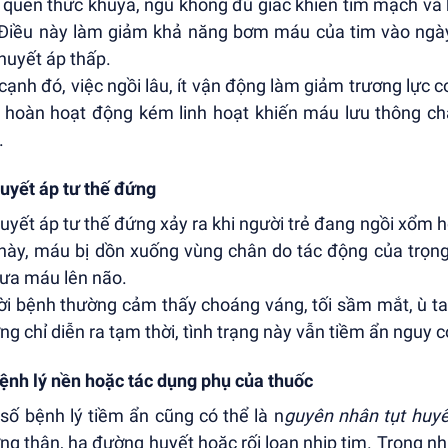
 quen thức khuya, ngủ không đủ giấc khiến tim mạch và 
 Điều này làm giảm khả năng bơm máu của tim vào ngày 
 huyết áp thấp.
cạnh đó, việc ngồi lâu, ít vận động làm giảm trương lực
 hoàn hoạt động kém linh hoạt khiến máu lưu thông chậ
.
uyết áp tư thế đứng
uyết áp tư thế đứng xảy ra khi người trẻ đang ngồi xổm 
này, máu bị dồn xuống vùng chân do tác động của trọng 
ưa máu lên não.
i bệnh thường cảm thấy choáng váng, tối sầm mắt, ù tai
ng chỉ diễn ra tạm thời, tình trạng này vẫn tiềm ẩn nguy 
ệnh lý nền hoặc tác dụng phụ của thuốc
số bệnh lý tiềm ẩn cũng có thể là n
guyên nhân tụt huyế
ng thận, hạ đường huyết hoặc rối loạn nhịp tim. Trong nh