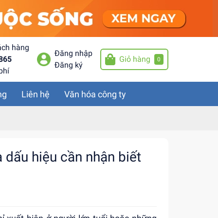
ách hàng
Đăng nhập
865
Giỏ hàng
0
Đăng ký
phí
ng
Liên hệ
Văn hóa công ty
à dấu hiệu cần nhận biết