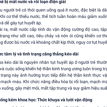
hể bị mất nước và rối loạn điện giải
u người trẻ có thói quen uống quá ít nước, đặc biệt là d
 Khi cơ thể thiếu nước, thể tích tuần hoàn máu giảm xu
và dễ gây tụt huyết áp.
i ra, mất nước cấp tính do vận động cường độ cao, tập
 trạng như sốt cao, tiêu chảy và nôn ói cũng khiến cơ th
g được bù nước và khoáng chất kịp thời, nguy cơ tụt huyết
ực tâm lý và tình trạng căng thẳng kéo dài
ss kéo dài là nguyên nhân tụt huyết áp ở người trẻ thườn
 và cuộc sống khiến hệ thần kinh trung ương luôn trong tr
 trạng này ảnh hưởng trực tiếp đến hệ thần kinh thực v
 mạch máu. Khi chức năng điều hòa bị rối loạn, mạch má
 xuống, gây mệt mỏi, mất tập trung và suy giảm hiệu suấ
sống kém khoa học: Thức khuya và lười vận động