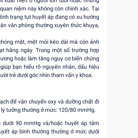
ỉ xuất hiện ở người lớn tuổi hoặc những
y quan niệm này không còn chính xác. Tại
 tình trạng tụt huyết áp đang có xu hướng
à dân văn phòng thường xuyên thức khuya,
, chóng mặt, mệt mỏi kéo dài mà còn ảnh
oạt hằng ngày. Trong một số trường hợp
thương hoặc làm tăng nguy cơ biến chứng
 giúp bạn hiểu rõ nguyên nhân, dấu hiệu
ười trẻ dưới góc nhìn tham vấn y khoa.
ạch để vận chuyển oxy và dưỡng chất đi
áp lý tưởng thường ở mức: 120/80 mmHg.
hu dưới 90 mmHg và/hoặc huyết áp tâm
uyết áp bình thường thường ở mức dưới