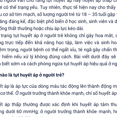
u người vẫn cho rằng tụt huyết áp hay huyết áp thấp ch
i có thể trạng yếu. Tuy nhiên, thực tế hiện nay cho thấ
u cơ sở tim mạch, số lượng người trẻ từ 18 – 35 tuổi gặp
tăng đáng kể, đặc biệt phổ biến ở học sinh, sinh viên v
ống thất thường hoặc chịu áp lực kéo dài.
 trạng tụt huyết áp ở người trẻ không chỉ gây hoa mắt
g trực tiếp đến khả năng học tập, làm việc và sinh h
êm trọng, người bệnh có thể ngất xỉu, té ngã gây chấn 
 hiểm nếu xử lý không đúng cách. Bài viết dưới đây sẽ
 biết sớm và cách phòng ngừa tụt huyết áp hiệu quả ở ng
nào là tụt huyết áp ở người trẻ?
t áp là áp lực của dòng máu tác động lên thành động m
 cơ thể. Ở người trưởng thành khỏe mạnh, chỉ số huyết 
t áp thấp thường được xác định khi huyết áp tâm t
ng dưới 60 mmHg; ở người trưởng thành khỏe mạnh, h