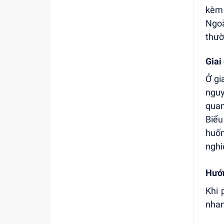
kèm 
Ngoà
thườ
Giai
Ở gi
nguy
quan
Biểu
huốn
nghi
Hướn
Khi 
nhan