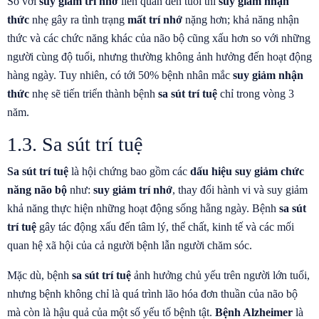
So với
suy giảm trí nhớ
liên quan đến tuổi thì
suy giảm nhận
thức
nhẹ gây ra tình trạng
mất trí nhớ
nặng hơn; khả năng nhận
thức và các chức năng khác của não bộ cũng xấu hơn so với những
người cùng độ tuổi, nhưng thường không ảnh hưởng đến hoạt động
hàng ngày. Tuy nhiên, có tới 50% bệnh nhân mắc
suy giảm nhận
thức
nhẹ sẽ tiến triển thành bệnh
sa sút trí tuệ
chỉ trong vòng 3
năm.
1.3. Sa sút trí tuệ
Sa sút trí tuệ
là hội chứng bao gồm các
dấu hiệu suy giảm chức
năng não bộ
như:
suy giảm trí nhớ
, thay đổi hành vi và suy giảm
khả năng thực hiện những hoạt động sống hằng ngày. Bệnh
sa sút
trí tuệ
gây tác động xấu đến tâm lý, thể chất, kinh tế và các mối
quan hệ xã hội của cả người bệnh lẫn người chăm sóc.
Mặc dù, bệnh
sa sút trí tuệ
ảnh hưởng chủ yếu trên người lớn tuổi,
nhưng bệnh không chỉ là quá trình lão hóa đơn thuần của não bộ
mà còn là hậu quả của một số yếu tố bệnh tật.
Bệnh Alzheimer
là