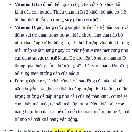
Vitamin B12
có mối liên quan chặt chẽ với sức khỏe thần
kinh của con người. Thiếu vitamin B12 khiến bộ não có thể
bị thu nhỏ, thiếu tập trung,
suy giảm trí nhớ
.
Vitamin D
giúp tăng cường sự phát triển của hệ thần kinh và
đóng vai trò quan trọng trong nhiều chức năng của não bộ
như khả năng xử lý thông tin, trí nhớ. Lượng vitamin D trong
máu thấp sẽ làm tăng nguy cơ mắc bệnh Alzheimer cũng như
các dạng
sa sút trí tuệ
khác. Do đó, nên bổ sung vitamin D
thông qua thực phẩm như trứng, sữa, hải sản hoặc viên uống
bổ sung theo hướng dẫn của bác sĩ.
Đường (glucose) là chất cần cho hoạt động của não, vì bộ
não chuyển hoá glucose thành năng lượng. Khi không có đủ
lượng đường để đáp ứng nhu cầu của hệ thần kinh, cơ thể sẽ
cảm thấy mệt mỏi, uể oải, mất tập trung. Nếu thiếu glucose
nặng hoặc kéo dài có thể dẫn đến teo não, mất ngôn ngữ, mất
trí nhớ và mất khả năng vận động.