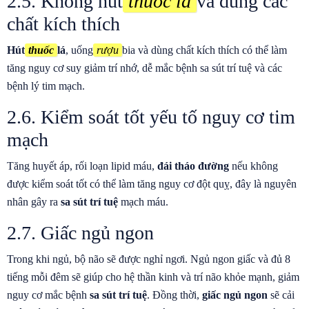
2.5. Không hút
thuốc lá
và dùng các
chất kích thích
Hút
thuốc
lá
, uống
rượu
bia và dùng chất kích thích có thể làm
tăng nguy cơ suy giảm trí nhớ, dễ mắc bệnh sa sút trí tuệ và các
bệnh lý tim mạch.
2.6. Kiểm soát tốt yếu tố nguy cơ tim
mạch
Tăng huyết áp, rối loạn lipid máu,
đái tháo đường
nếu không
được kiểm soát tốt có thể làm tăng nguy cơ đột quỵ, đây là nguyên
nhân gây ra
sa sút trí tuệ
mạch máu.
2.7. Giấc ngủ ngon
Trong khi ngủ, bộ não sẽ được nghỉ ngơi. Ngủ ngon giấc và đủ 8
tiếng mỗi đêm sẽ giúp cho hệ thần kinh và trí não khỏe mạnh, giảm
nguy cơ mắc bệnh
sa sút trí tuệ
. Đồng thời,
giấc ngủ ngon
sẽ cải