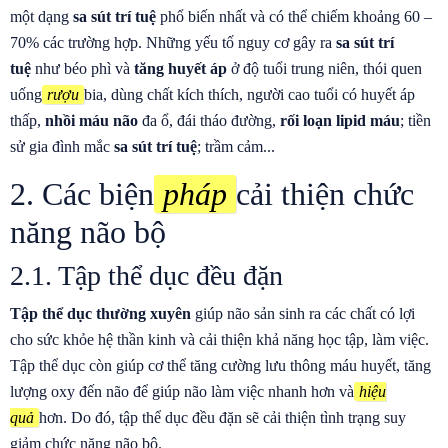
một dạng
sa sút trí tuệ
phổ biến nhất và có thể chiếm khoảng 60 –
70% các trường hợp. Những yếu tố nguy cơ gây ra
sa sút trí
tuệ
như béo phì và
tăng huyết áp
ở độ tuổi trung niên, thói quen
uống
rượu
bia, dùng chất kích thích, người cao tuổi có huyết áp
thấp,
nhồi máu não
đa ổ, đái tháo đường,
rối loạn lipid máu
; tiền
sử gia đình mắc
sa sút trí tuệ
; trầm cảm...
2. Các biện
pháp
cải thiện chức
năng não bộ
2.1. Tập thể dục đều đặn
Tập thể dục thường xuyên
giúp não sản sinh ra các chất có lợi
cho sức khỏe hệ thần kinh và cải thiện khả năng học tập, làm việc.
Tập thể dục còn giúp cơ thể tăng cường lưu thông máu huyết, tăng
lượng oxy đến não để giúp não làm việc nhanh hơn và
hiệu
quả
hơn. Do đó, tập thể dục đều đặn sẽ cải thiện tình trạng suy
giảm chức năng não bộ.