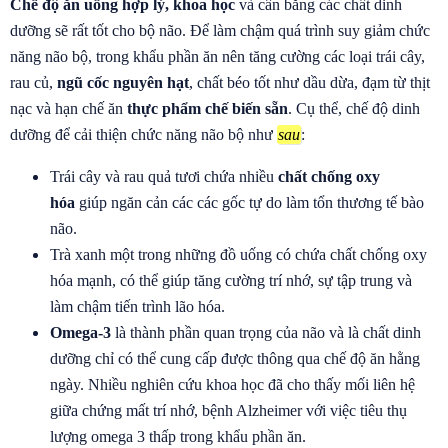
Chế độ ăn uống hợp lý, khoa học
và cân bằng các chất dinh
dưỡng sẽ rất tốt cho bộ não. Để làm chậm quá trình suy giảm chức
năng não bộ, trong khẩu phần ăn nên tăng cường các loại trái cây,
rau củ,
ngũ cốc nguyên hạt
, chất béo tốt như dầu dừa, đạm từ thịt
nạc và hạn chế ăn
thực phẩm chế biến sẵn
. Cụ thể, chế độ dinh
dưỡng để cải thiện chức năng não bộ như
sau
:
Trái cây và rau quả tươi chứa nhiều
chất chống oxy
hóa
giúp ngăn cản các các gốc tự do làm tổn thương tế bào
não.
Trà xanh một trong những đồ uống có chứa chất chống oxy
hóa mạnh, có thể giúp tăng cường trí nhớ, sự tập trung và
làm chậm tiến trình lão hóa.
Omega-3
là thành phần quan trọng của não và là chất dinh
dưỡng chỉ có thể cung cấp được thông qua chế độ ăn hằng
ngày. Nhiều nghiên cứu khoa học đã cho thấy mối liên hệ
giữa chứng mất trí nhớ, bệnh Alzheimer với việc tiêu thụ
lượng omega 3 thấp trong khẩu phần ăn.