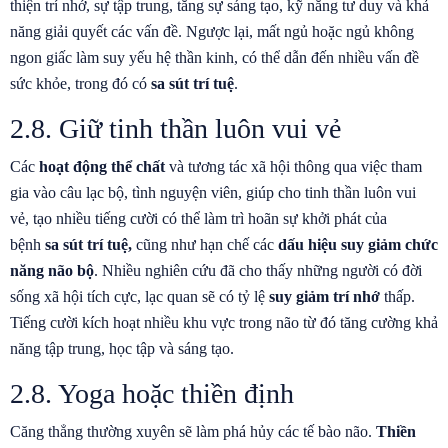
thiện trí nhớ, sự tập trung, tăng sự sáng tạo, kỹ năng tư duy và khả
năng giải quyết các vấn đề. Ngược lại, mất ngủ hoặc ngủ không
ngon giấc làm suy yếu hệ thần kinh, có thể dẫn đến nhiều vấn đề
sức khỏe, trong đó có
sa sút trí tuệ
.
2.8. Giữ tinh thần luôn vui vẻ
Các
hoạt động thể chất
và tương tác xã hội thông qua việc tham
gia vào câu lạc bộ, tình nguyện viên, giúp cho tinh thần luôn vui
vẻ, tạo nhiều tiếng cười có thể làm trì hoãn sự khởi phát của
bệnh
sa sút trí tuệ,
cũng như hạn chế các
dấu hiệu suy giảm chức
năng não bộ
. Nhiều nghiên cứu đã cho thấy những người có đời
sống xã hội tích cực, lạc quan sẽ có tỷ lệ
suy giảm trí nhớ
thấp.
Tiếng cười kích hoạt nhiều khu vực trong não từ đó tăng cường khả
năng tập trung, học tập và sáng tạo.
2.8. Yoga hoặc thiền định
Căng thẳng thường xuyên sẽ làm phá hủy các tế bào não.
Thiền