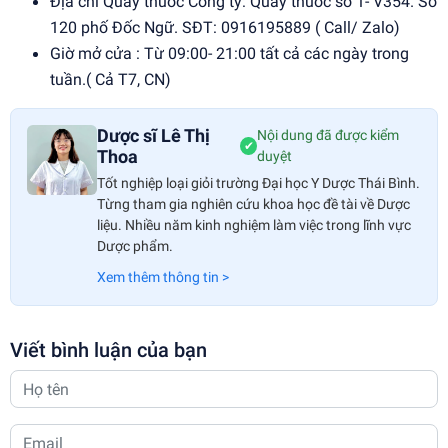
Địa chỉ Quầy thuốc Công ty: Quầy thuốc số 1- V354. Số
120 phố Đốc Ngữ. SĐT: 0916195889 ( Call/ Zalo)
Giờ mở cửa : Từ 09:00- 21:00 tất cả các ngày trong
tuần.( Cả T7, CN)
Dược sĩ Lê Thị
Nội dung đã được kiểm
✔
Thoa
duyệt
Tốt nghiệp loại giỏi trường Đại học Y Dược Thái Bình.
Từng tham gia nghiên cứu khoa học đề tài về Dược
liệu. Nhiều năm kinh nghiệm làm việc trong lĩnh vực
Dược phẩm.
Xem thêm thông tin >
Viết bình luận của bạn