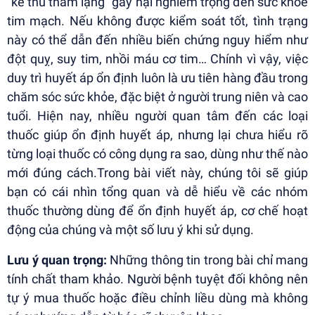
“kẻ thù thầm lặng” gây hại nghiêm trọng đến sức khỏe
tim mạch. Nếu không được kiểm soát tốt, tình trạng
này có thể dẫn đến nhiều biến chứng nguy hiểm như
đột quỵ, suy tim, nhồi máu cơ tim… Chính vì vậy, việc
duy trì huyết áp ổn định luôn là ưu tiên hàng đầu trong
chăm sóc sức khỏe, đặc biệt ở người trung niên và cao
tuổi. Hiện nay, nhiều người quan tâm đến các loại
thuốc giúp ổn định huyết áp, nhưng lại chưa hiểu rõ
từng loại thuốc có công dụng ra sao, dùng như thế nào
mới đúng cách.Trong bài viết này, chúng tôi sẽ giúp
bạn có cái nhìn tổng quan và dễ hiểu về các nhóm
thuốc thường dùng để ổn định huyết áp, cơ chế hoạt
động của chúng và một số lưu ý khi sử dụng.
Lưu ý quan trọng:
Những thông tin trong bài chỉ mang
tính chất tham khảo. Người bệnh tuyệt đối không nên
tự ý mua thuốc hoặc điều chỉnh liều dùng mà không