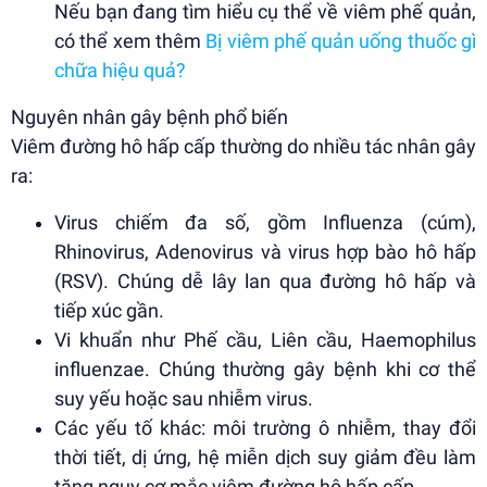
Nếu bạn đang tìm hiểu cụ thể về viêm phế quản,
có thể xem thêm
Bị viêm phế quản uống thuốc gì
chữa hiệu quả?
Nguyên nhân gây bệnh phổ biến
Viêm đường hô hấp cấp thường do nhiều tác nhân gây
ra:
Virus chiếm đa số, gồm Influenza (cúm),
Rhinovirus, Adenovirus và virus hợp bào hô hấp
(RSV). Chúng dễ lây lan qua đường hô hấp và
tiếp xúc gần.
Vi khuẩn như Phế cầu, Liên cầu, Haemophilus
influenzae. Chúng thường gây bệnh khi cơ thể
suy yếu hoặc sau nhiễm virus.
Các yếu tố khác: môi trường ô nhiễm, thay đổi
thời tiết, dị ứng, hệ miễn dịch suy giảm đều làm
tăng nguy cơ mắc viêm đường hô hấp cấp.