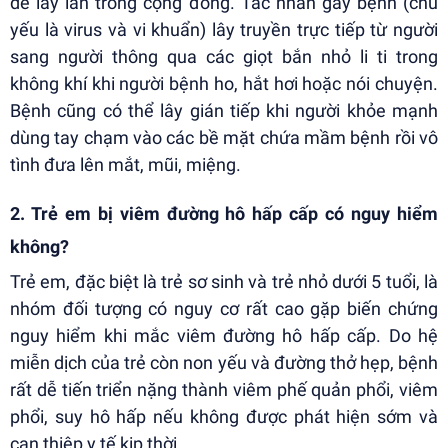
dễ lây lan trong cộng đồng. Tác nhân gây bệnh (chủ
yếu là virus và vi khuẩn) lây truyền trực tiếp từ người
sang người thông qua các giọt bắn nhỏ li ti trong
không khí khi người bệnh ho, hắt hơi hoặc nói chuyện.
Bệnh cũng có thể lây gián tiếp khi người khỏe mạnh
dùng tay chạm vào các bề mặt chứa mầm bệnh rồi vô
tình đưa lên mắt, mũi, miệng.
2. Trẻ em bị viêm đường hô hấp cấp có nguy hiểm
không?
Trẻ em, đặc biệt là trẻ sơ sinh và trẻ nhỏ dưới 5 tuổi, là
nhóm đối tượng có nguy cơ rất cao gặp biến chứng
nguy hiểm khi mắc viêm đường hô hấp cấp. Do hệ
miễn dịch của trẻ còn non yếu và đường thở hẹp, bệnh
rất dễ tiến triển nặng thành viêm phế quản phổi, viêm
phổi, suy hô hấp nếu không được phát hiện sớm và
can thiệp y tế kịp thời.