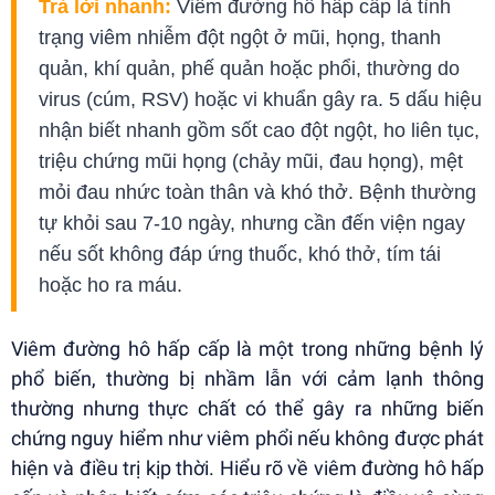
Trả lời nhanh:
Viêm đường hô hấp cấp là tình
trạng viêm nhiễm đột ngột ở mũi, họng, thanh
quản, khí quản, phế quản hoặc phổi, thường do
virus (cúm, RSV) hoặc vi khuẩn gây ra. 5 dấu hiệu
nhận biết nhanh gồm sốt cao đột ngột, ho liên tục,
triệu chứng mũi họng (chảy mũi, đau họng), mệt
mỏi đau nhức toàn thân và khó thở. Bệnh thường
tự khỏi sau 7-10 ngày, nhưng cần đến viện ngay
nếu sốt không đáp ứng thuốc, khó thở, tím tái
hoặc ho ra máu.
Viêm đường hô hấp cấp là một trong những bệnh lý
phổ biến, thường bị nhầm lẫn với cảm lạnh thông
thường nhưng thực chất có thể gây ra những biến
chứng nguy hiểm như viêm phổi nếu không được phát
hiện và điều trị kịp thời. Hiểu rõ về viêm đường hô hấp