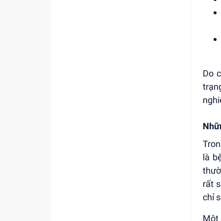
Do c
trạn
nghi
Nhữn
Tron
là b
thườ
rất 
chỉ 
Một 