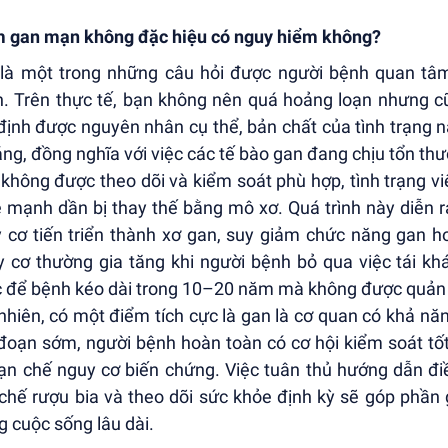
 gan mạn không đặc hiệu có nguy hiểm không?
là một trong những câu hỏi được người bệnh quan tâm
. Trên thực tế, bạn không nên quá hoảng loạn nhưng 
định được nguyên nhân cụ thể, bản chất của tình trạng nà
áng, đồng nghĩa với việc các tế bào gan đang chịu tổn thươ
không được theo dõi và kiểm soát phù hợp, tình trạng v
 mạnh dần bị thay thế bằng mô xơ. Quá trình này diễn 
 cơ tiến triển thành xơ gan, suy giảm chức năng gan h
 cơ thường gia tăng khi người bệnh bỏ qua việc tái khá
 để bệnh kéo dài trong 10–20 năm mà không được quản l
nhiên, có một điểm tích cực là gan là cơ quan có khả nă
 đoạn sớm, người bệnh hoàn toàn có cơ hội kiểm soát tố
ạn chế nguy cơ biến chứng. Việc tuân thủ hướng dẫn điề
chế rượu bia và theo dõi sức khỏe định kỳ sẽ góp phần g
g cuộc sống lâu dài.