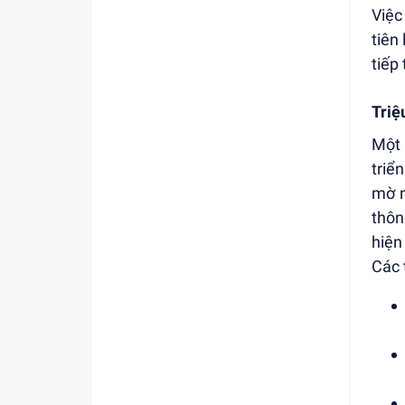
Việc
tiên
tiếp
Triệ
Một 
triể
mờ n
thôn
hiện
Các 