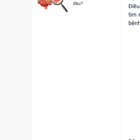
đâu?
Điều
tìm 
bệnh