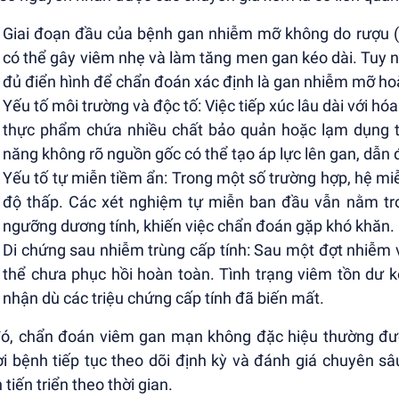
Giai đoạn đầu của bệnh gan nhiễm mỡ không do rượu (N
có thể gây viêm nhẹ và làm tăng men gan kéo dài. Tuy n
đủ điển hình để chẩn đoán xác định là gan nhiễm mỡ h
Yếu tố môi trường và độc tố: Việc tiếp xúc lâu dài với hó
thực phẩm chứa nhiều chất bảo quản hoặc lạm dụng 
năng không rõ nguồn gốc có thể tạo áp lực lên gan, dẫn
Yếu tố tự miễn tiềm ẩn: Trong một số trường hợp, hệ mi
độ thấp. Các xét nghiệm tự miễn ban đầu vẫn nằm tro
ngưỡng dương tính, khiến việc chẩn đoán gặp khó khăn.
Di chứng sau nhiễm trùng cấp tính: Sau một đợt nhiễm 
thể chưa phục hồi hoàn toàn. Tình trạng viêm tồn dư k
nhận dù các triệu chứng cấp tính đã biến mất.
ó, chẩn đoán viêm gan mạn không đặc hiệu thường được
i bệnh tiếp tục theo dõi định kỳ và đánh giá chuyên s
 tiến triển theo thời gian.