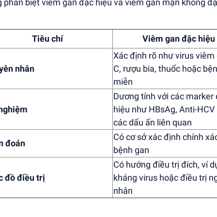
 phân biệt viêm gan đặc hiệu và viêm gan mạn không đặ
Tiêu chí
Viêm gan đặc hiệu
Xác định rõ như virus viêm
yên nhân
C, rượu bia, thuốc hoặc bệ
miễn
Dương tính với các marker
 nghiệm
hiệu như HBsAg, Anti-HCV
các dấu ấn liên quan
Có cơ sở xác định chính xác
n đoán
bệnh gan
Có hướng điều trị đích, ví 
 đồ điều trị
kháng virus hoặc điều trị 
nhân