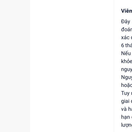
Viêm
Đây 
đoán
xác 
6 th
Nếu 
khỏe
nguy
Nguy
hoặc
Tuy 
giai
và h
hạn 
lượn