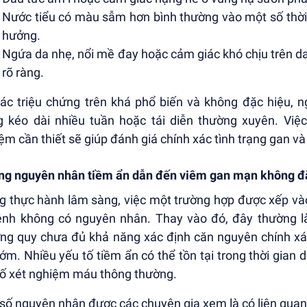
Nước tiểu có màu sẫm hơn bình thường vào một số thời 
hưởng.
Ngứa da nhẹ, nổi mề đay hoặc cảm giác khó chịu trên 
rõ ràng.
ác triệu chứng trên khá phổ biến và không đặc hiệu, 
g kéo dài nhiều tuần hoặc tái diễn thường xuyên. Vi
ệm cần thiết sẽ giúp đánh giá chính xác tình trạng gan v
g nguyên nhân tiềm ẩn dẫn đến viêm gan mạn không đ
g thực hành lâm sàng, việc một trường hợp được xếp và
ệnh không có nguyên nhân. Thay vào đó, đây thường 
ng quy chưa đủ khả năng xác định căn nguyên chính xá
sớm. Nhiều yếu tố tiềm ẩn có thể tồn tại trong thời gian 
số xét nghiệm máu thông thường.
số nguyên nhân được các chuyên gia xem là có liên qua