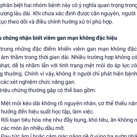
 phân biệt hai nhóm bệnh này có ý nghĩa quan trọng tron
 lượng lâu dài. Khi chưa xác định được căn nguyên, người 
 tục theo dõi và điều chỉnh hướng xử trí phù hợp.
u chứng nhận biết viêm gan mạn không đặc hiệu
trong những đặc điểm khiến viêm gan mạn không đặc h
n âm thầm trong thời gian dài. Nhiều trường hợp không có 
hạt, dễ bị nhầm lẫn với tình trạng mệt mỏi do áp lực côn
g thường. Chính vì vậy, không ít người chỉ phát hiện bện
 các xét nghiệm chức năng gan.
triệu chứng thường gặp có thể bao gồm:
Mệt mỏi kéo dài không rõ nguyên nhân, cơ thể thiếu nă
hưởng đến hiệu suất học tập, làm việc.
Rối loạn tiêu hóa nhẹ như đầy bụng, khó tiêu, ăn không
các món ăn nhiều dầu mỡ.
Đau tức âm ỉ hoặc cảm giác nặng nề ở vùng hạ sườn phải, 