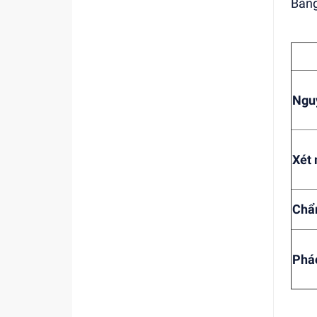
Bảng
Ngu
Xét
Chẩ
Phác