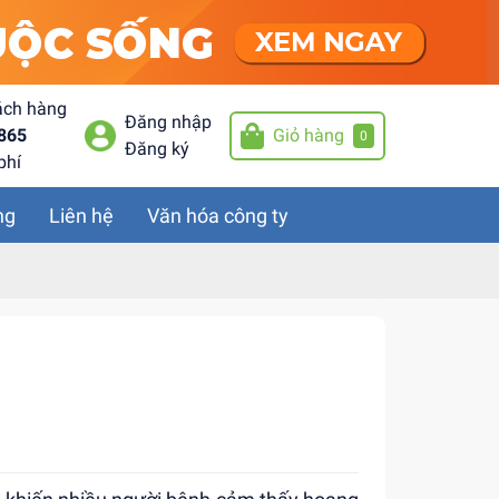
ách hàng
Đăng nhập
865
Giỏ hàng
0
Đăng ký
phí
ng
Liên hệ
Văn hóa công ty