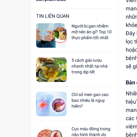
Viêm
mang
TIN LIÊN QUAN
nhữn
khỏe
Người bị gan nhiễm
mỡ nên ăn gì? Top 10
Đây 
thực phẩm tốt nhất
lọc 
hoặc
bệnh
5 cách giải rượu
sẽ g
nhanh nhất tại nhà
trong dịp tết
Bản 
Nhiề
Chỉ số men gan cao
bao nhiêu là nguy
hiệu
hiểm?
mang
các 
viêm
Cục máu đông trong
bệnh
não hình thành do