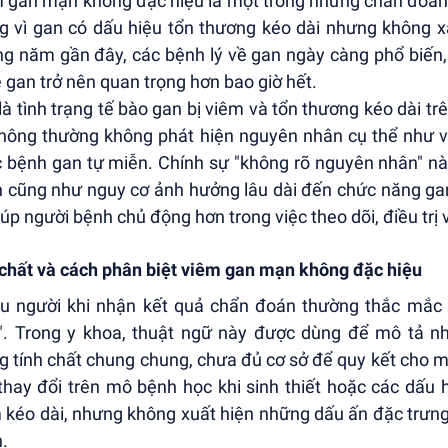
 gan mạn không đặc hiệu là một trong những chẩn đoán
 vì gan có dấu hiệu tổn thương kéo dài nhưng không x
g năm gần đây, các bệnh lý về gan ngày càng phổ biến, 
 gan trở nên quan trọng hơn bao giờ hết.
là tình trạng tế bào gan bị viêm và tổn thương kéo dài tr
thông thường không phát hiện nguyên nhân cụ thể như vi
 bệnh gan tự miễn. Chính sự "không rõ nguyên nhân" này
 cũng như nguy cơ ảnh hưởng lâu dài đến chức năng gan
iúp người bệnh chủ động hơn trong việc theo dõi, điều tr
chất và cách phân biệt viêm gan mạn không đặc hiệu
u người khi nhận kết quả chẩn đoán thường thắc mắc t
". Trong y khoa, thuật ngữ này được dùng để mô tả n
 tính chất chung chung, chưa đủ cơ sở để quy kết cho m
thay đổi trên mô bệnh học khi sinh thiết hoặc các dấu 
 kéo dài, nhưng không xuất hiện những dấu ấn đặc trưng
.