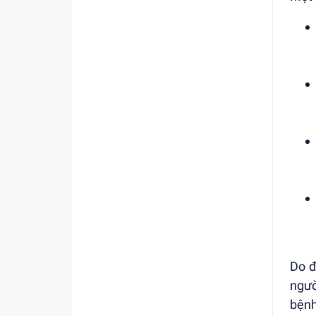
Do đ
ngườ
bệnh