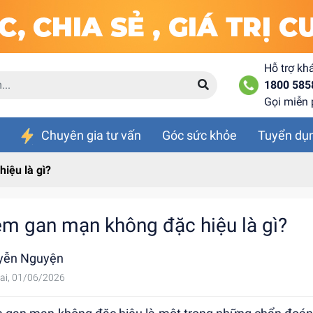
Hỗ trợ kh
1800 585
Gọi miễn 
Chuyên gia tư vấn
Góc sức khỏe
Tuyển dụ
iệu là gì?
êm gan mạn không đặc hiệu là gì?
yễn Nguyện
ai, 01/06/2026