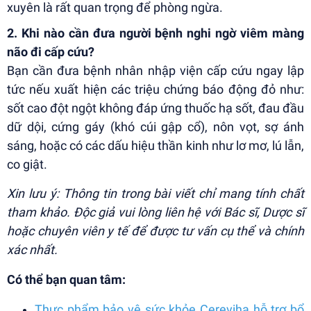
xuyên là rất quan trọng để phòng ngừa.
2. Khi nào cần đưa người bệnh nghi ngờ viêm màng
não đi cấp cứu?
Bạn cần đưa bệnh nhân nhập viện cấp cứu ngay lập
tức nếu xuất hiện các triệu chứng báo động đỏ như:
sốt cao đột ngột không đáp ứng thuốc hạ sốt, đau đầu
dữ dội, cứng gáy (khó cúi gập cổ), nôn vọt, sợ ánh
sáng, hoặc có các dấu hiệu thần kinh như lơ mơ, lú lẫn,
co giật.
Xin lưu ý: Thông tin trong bài viết chỉ mang tính chất
tham khảo. Độc giả vui lòng liên hệ với Bác sĩ, Dược sĩ
hoặc chuyên viên y tế để được tư vấn cụ thể và chính
xác nhất.
Có thể bạn quan tâm:
Thực phẩm bảo vệ sức khỏe Cereviha hỗ trợ bổ