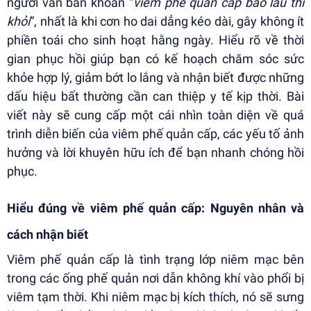
người vẫn băn khoăn “
viêm phế quản cấp bao lâu thì
khỏi
”, nhất là khi cơn ho dai dẳng kéo dài, gây không ít
phiền toái cho sinh hoạt hằng ngày. Hiểu rõ về thời
gian phục hồi giúp bạn có kế hoạch chăm sóc sức
khỏe hợp lý, giảm bớt lo lắng và nhận biết được những
dấu hiệu bất thường cần can thiệp y tế kịp thời. Bài
viết này sẽ cung cấp một cái nhìn toàn diện về quá
trình diễn biến của viêm phế quản cấp, các yếu tố ảnh
hưởng và lời khuyên hữu ích để bạn nhanh chóng hồi
phục.
Hiểu đúng về viêm phế quản cấp: Nguyên nhân và
cách nhận biết
Viêm phế quản cấp là tình trạng lớp niêm mạc bên
trong các ống phế quản nơi dẫn không khí vào phổi bị
viêm tạm thời. Khi niêm mạc bị kích thích, nó sẽ sưng