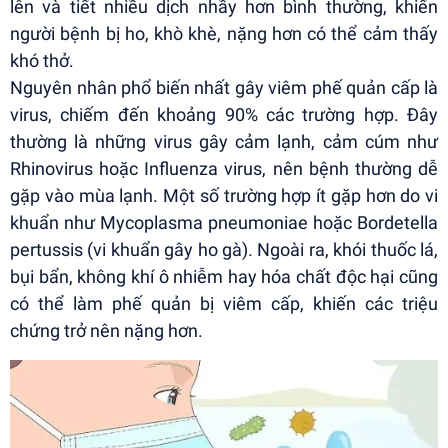
lên và tiết nhiều dịch nhầy hơn bình thường, khiến
người bệnh bị ho, khò khè, nặng hơn có thể cảm thấy
khó thở.
Nguyên nhân phổ biến nhất gây viêm phế quản cấp là
virus, chiếm đến khoảng 90% các trường hợp. Đây
thường là những virus gây cảm lạnh, cảm cúm như
Rhinovirus hoặc Influenza virus, nên bệnh thường dễ
gặp vào mùa lạnh. Một số trường hợp ít gặp hơn do vi
khuẩn như Mycoplasma pneumoniae hoặc Bordetella
pertussis (vi khuẩn gây ho gà). Ngoài ra, khói thuốc lá,
bụi bẩn, không khí ô nhiễm hay hóa chất độc hại cũng
có thể làm phế quản bị viêm cấp, khiến các triệu
chứng trở nên nặng hơn.