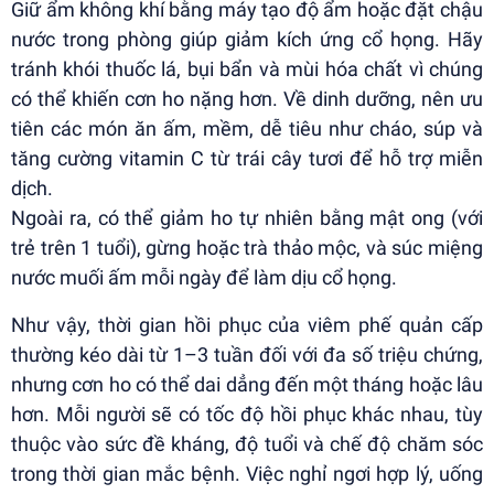
Giữ ẩm không khí bằng máy tạo độ ẩm hoặc đặt chậu
nước trong phòng giúp giảm kích ứng cổ họng. Hãy
tránh khói thuốc lá, bụi bẩn và mùi hóa chất vì chúng
có thể khiến cơn ho nặng hơn. Về dinh dưỡng, nên ưu
tiên các món ăn ấm, mềm, dễ tiêu như cháo, súp và
tăng cường vitamin C từ trái cây tươi để hỗ trợ miễn
dịch.
Ngoài ra, có thể giảm ho tự nhiên bằng mật ong (với
trẻ trên 1 tuổi), gừng hoặc trà thảo mộc, và súc miệng
nước muối ấm mỗi ngày để làm dịu cổ họng.
Như vậy, thời gian hồi phục của viêm phế quản cấp
thường kéo dài từ 1–3 tuần đối với đa số triệu chứng,
nhưng cơn ho có thể dai dẳng đến một tháng hoặc lâu
hơn. Mỗi người sẽ có tốc độ hồi phục khác nhau, tùy
thuộc vào sức đề kháng, độ tuổi và chế độ chăm sóc
trong thời gian mắc bệnh. Việc nghỉ ngơi hợp lý, uống