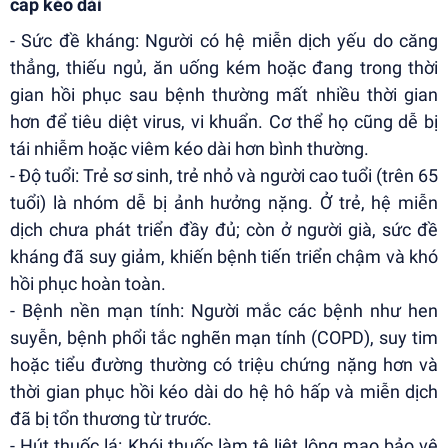
cấp kéo dài
- Sức đề kháng: Người có hệ miễn dịch yếu do căng
thẳng, thiếu ngủ, ăn uống kém hoặc đang trong thời
gian hồi phục sau bệnh thường mất nhiều thời gian
hơn để tiêu diệt virus, vi khuẩn. Cơ thể họ cũng dễ bị
tái nhiễm hoặc viêm kéo dài hơn bình thường.
- Độ tuổi: Trẻ sơ sinh, trẻ nhỏ và người cao tuổi (trên 65
tuổi) là nhóm dễ bị ảnh hưởng nặng. Ở trẻ, hệ miễn
dịch chưa phát triển đầy đủ; còn ở người già, sức đề
kháng đã suy giảm, khiến bệnh tiến triển chậm và khó
hồi phục hoàn toàn.
- Bệnh nền mạn tính: Người mắc các bệnh như hen
suyễn, bệnh phổi tắc nghẽn mạn tính (COPD), suy tim
hoặc tiểu đường thường có triệu chứng nặng hơn và
thời gian phục hồi kéo dài do hệ hô hấp và miễn dịch
đã bị tổn thương từ trước.
- Hút thuốc lá: Khói thuốc làm tê liệt lông mao bảo vệ