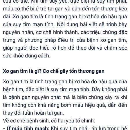
của cơ thể. Khi tim suy yếu, đặc biệt là suy tim phải,
máu có thể bị ứ trệ tại gan và dẫn đến tổn thương kéo
dài. Xơ gan tim là tình trạng gan bị xơ hóa do hậu quả
của suy tim mạn tính. Nội dung bài viết sẽ trình bày
nguyên nhân, cơ chế hình thành, các triệu chứng đặc
trưng và phương pháp điều trị của bệnh xơ gan tim,
giúp người đọc hiểu rõ hơn để theo dõi và chăm sóc
sức khỏe đúng cách.
Xơ gan tim là gì? Cơ chế gây tổn thương gan
Xơ gan tim là tình trạng gan bị xơ hóa do hậu quả của
bệnh tim, đặc biệt là suy tim mạn tính. Đây không phải
là bệnh gan nguyên phát mà là biến chứng xảy ra khi
tim không còn khả năng bơm máu hiệu quả, dẫn đến
thay đổi tuần hoàn tại gan.
Về cơ chế bệnh sinh, có hai yếu tố chính:
- Ứ máu tĩnh mạch:
Khi suy tim phải, áp lực trong hệ