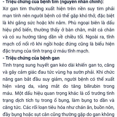
- Triệu chứng của bệnh tim (nguyên nhân chính):
Xơ gan tim thường xuất hiện trên nền suy tim phải
mạn tính nên người bệnh có thể gặp khó thở, đặc biệt
là khi gắng sức hoặc khi nằm. Phù ngoại biên là dấu
hiệu phổ biến, thường thấy ở bàn chân, mắt cá chân
và có xu hướng tăng dần về chiều tối. Ngoài ra, tĩnh
mạch cổ nổi rõ khi ngồi hoặc đứng cũng là biểu hiện
đặc trưng của tình trạng ứ máu tĩnh mạch.
- Triệu chứng của bệnh gan
Tình trạng sung huyết gan kéo dài khiến gan to, căng
và gây cảm giác đau tức vùng hạ sườn phải. Khi chức
năng gan bắt đầu suy giảm, người bệnh có thể xuất
hiện vàng da, vàng mắt do tăng bilirubin trong
máu. Một dấu hiệu quan trọng khác là cổ trướng tình
trạng dịch tích tụ trong ổ bụng, làm bụng to dần và
căng tức. Các rối loạn tiêu hóa như chán ăn, buồn nôn,
đầy bụng hoặc sụt cân cũng thường gặp do gan không