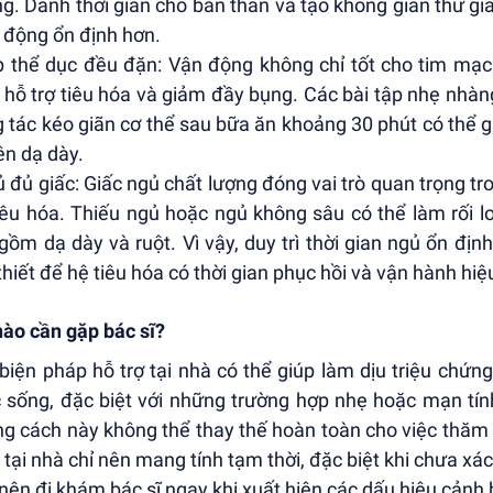
g. Dành thời gian cho bản thân và tạo không gian thư giã
 động ổn định hơn.
p thể dục đều đặn: Vận động không chỉ tốt cho tim mạc
, hỗ trợ tiêu hóa và giảm đầy bụng. Các bài tập nhẹ nhà
 tác kéo giãn cơ thể sau bữa ăn khoảng 30 phút có thể g
lên dạ dày.
ủ đủ giấc: Giấc ngủ chất lượng đóng vai trò quan trọng tr
iêu hóa. Thiếu ngủ hoặc ngủ không sâu có thể làm rối l
gồm dạ dày và ruột. Vì vậy, duy trì thời gian ngủ ổn địn
thiết để hệ tiêu hóa có thời gian phục hồi và vận hành h
nào cần gặp bác sĩ?
biện pháp hỗ trợ tại nhà có thể giúp làm dịu triệu chứng 
 sống, đặc biệt với những trường hợp nhẹ hoặc mạn tính
g cách này không thể thay thế hoàn toàn cho việc thăm k
ý tại nhà chỉ nên mang tính tạm thời, đặc biệt khi chưa xá
nên đi khám bác sĩ ngay khi xuất hiện các dấu hiệu cảnh