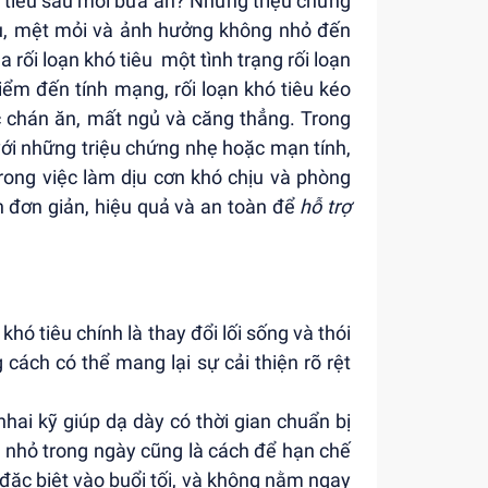
 tiêu sau mỗi bữa ăn? Những triệu chứng
ịu, mệt mỏi và ảnh hưởng không nhỏ đến
 rối loạn khó tiêu một tình trạng rối loạn
ểm đến tính mạng, rối loạn khó tiêu kéo
c chán ăn, mất ngủ và căng thẳng. Trong
ì với những triệu chứng nhẹ hoặc mạn tính,
 trong việc làm dịu cơn khó chịu và phòng
h đơn giản, hiệu quả và an toàn để
hỗ trợ
khó tiêu chính là thay đổi lối sống và thói
ách có thể mang lại sự cải thiện rõ rệt
hai kỹ giúp dạ dày có thời gian chuẩn bị
a nhỏ trong ngày cũng là cách để hạn chế
 đặc biệt vào buổi tối, và không nằm ngay