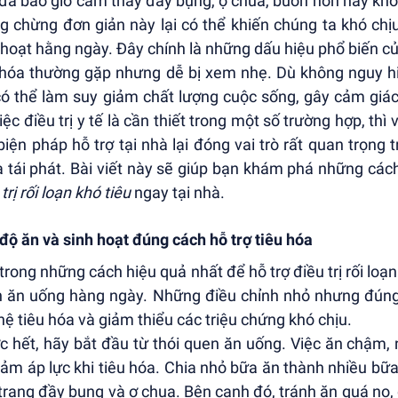
đã bao giờ cảm thấy đầy bụng, ợ chua, buồn nôn hay khó
g chừng đơn giản này lại có thể khiến chúng ta khó ch
 hoạt hằng ngày. Đây chính là những dấu hiệu phổ biến của
 hóa thường gặp nhưng dễ bị xem nhẹ. Dù không nguy hi
có thể làm suy giảm chất lượng cuộc sống, gây cảm giá
việc điều trị y tế là cần thiết trong một số trường hợp, th
biện pháp hỗ trợ tại nhà lại đóng vai trò rất quan trọng
 tái phát. Bài viết này sẽ giúp bạn khám phá những các
trị rối loạn khó tiêu
ngay tại nhà.
độ ăn và sinh hoạt đúng cách hỗ trợ tiêu hóa
trong những cách hiệu quả nhất để hỗ trợ điều trị rối loạn 
 ăn uống hàng ngày. Những điều chỉnh nhỏ nhưng đúng c
hệ tiêu hóa và giảm thiểu các triệu chứng khó chịu.
c hết, hãy bắt đầu từ thói quen ăn uống. Việc ăn chậm, n
iảm áp lực khi tiêu hóa. Chia nhỏ bữa ăn thành nhiều bữ
 trạng đầy bụng và ợ chua. Bên cạnh đó, tránh ăn quá no,