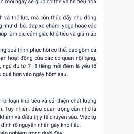
n mỗi ngày sẽ giúp cơ thể và hệ tiêu hóa
h và thể lực, mà còn thúc đẩy nhu động
ng như đi bộ, đạp xe chậm, yoga hoặc các
iúp làm dịu cảm giác khó tiêu và giảm áp
ong quá trình phục hồi cơ thể, bao gồm cả
oạn hoạt động của các cơ quan nội tạng,
h, ngủ đủ từ 7–8 tiếng mỗi đêm là yếu tố
iệu quả hơn vào ngày hôm sau.
rối loạn khó tiêu và cải thiện chất lượng
. Tuy nhiên, điều quan trọng cần nhớ là
hám và điều trị y tế chuyên sâu. Việc tự
c định rõ nguyên nhân gây khó tiêu.
 báo nghiêm trọng dưới đây: