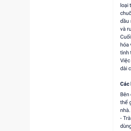
loại
chuố
dầu 
và r
Cuối
hóa 
tình
Việc
dài 
Các 
Bên 
thể 
nhà.
- Tr
dùng