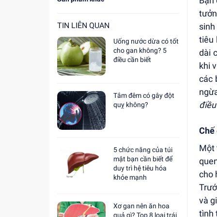
Bạn 
tưởn
TIN LIÊN QUAN
sinh
tiêu
Uống nước dừa có tốt
cho gan không? 5
dài 
điều cần biết
khi 
các 
ngừa
Tắm đêm có gây đột
điều 
quỵ không?
Chế 
Một 
5 chức năng của túi
mật bạn cần biết để
quen
duy trì hệ tiêu hóa
cho 
khỏe mạnh
Trướ
và g
Xơ gan nên ăn hoa
tình
quả gì? Top 8 loại trái