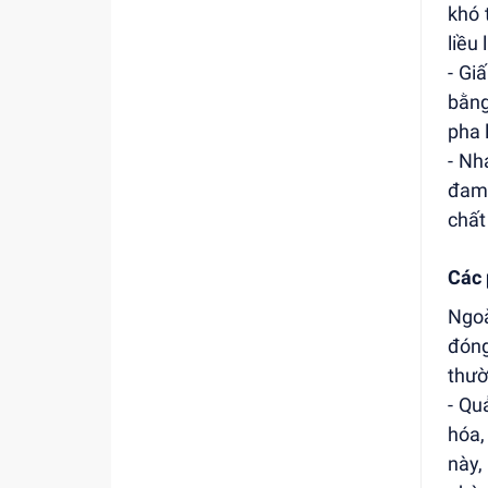
khó 
liều
- Gi
bằng
pha 
- Nh
đam 
chất
Các 
Ngoà
đóng
thườ
- Qu
hóa,
này,