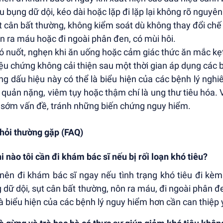
u bụng dữ dội, kéo dài hoặc lặp đi lặp lại không rõ nguyê
t cân bất thường, không kiểm soát dù không thay đổi chế
n ra máu hoặc đi ngoài phân đen, có mùi hôi.
ó nuốt, nghẹn khi ăn uống hoặc cảm giác thức ăn mắc kẹt
iệu chứng không cải thiện sau một thời gian áp dụng các b
g dấu hiệu này có thể là biểu hiện của các bệnh lý nghi
 quản nặng, viêm tụy hoặc thậm chí là ung thư tiêu hóa. V
 sớm vấn đề, tránh những biến chứng nguy hiểm.
hỏi thường gặp (FAQ)
hi nào tôi cần đi khám bác sĩ nếu bị rối loạn khó tiêu?
nên đi khám bác sĩ ngay nếu tình trạng khó tiêu đi kè
 dữ dội, sụt cân bất thường, nôn ra máu, đi ngoài phân đ
là biểu hiện của các bệnh lý nguy hiểm hơn cần can thiệp y