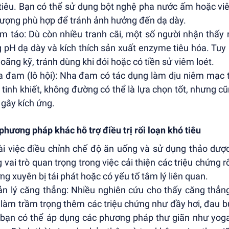
tiêu. Bạn có thể sử dụng bột nghệ pha nước ấm hoặc vi
 lượng phù hợp để tránh ảnh hưởng đến dạ dày.
ấm táo: Dù còn nhiều tranh cãi, một số người nhận thấy
 pH dạ dày và kích thích sản xuất enzyme tiêu hóa. Tuy n
loãng kỹ, tránh dùng khi đói hoặc có tiền sử viêm loét.
a đam (lô hội): Nha đam có tác dụng làm dịu niêm mạc 
tinh khiết, không đường có thể là lựa chọn tốt, nhưng c
 gây kích ứng.
phương pháp khác hỗ trợ điều trị rối loạn khó tiêu
i việc điều chỉnh chế độ ăn uống và sử dụng thảo dượ
 vai trò quan trọng trong việc cải thiện các triệu chứng r
ng xuyên bị tái phát hoặc có yếu tố tâm lý liên quan.
ản lý căng thẳng: Nhiều nghiên cứu cho thấy căng thẳng
 làm trầm trọng thêm các triệu chứng như đầy hơi, đau bụ
 bạn có thể áp dụng các phương pháp thư giãn như yoga