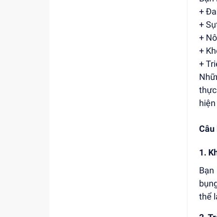
+ Đa
+ Sụ
+ Nô
+ Kh
+ Tr
Nhữn
thực
hiện
Câu 
1. K
Bạn 
bụng
thể 