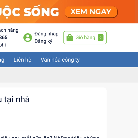
ách hàng
Đăng nhập
865
Giỏ hàng
0
Đăng ký
phí
ng
Liên hệ
Văn hóa công ty
u tại nhà