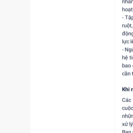
nhàn
hoạt
- Tậ
ruột
động
lực 
- Ng
hệ t
bao 
cần 
Khi 
Các 
cuộc
nhữn
xử l
Bạn 