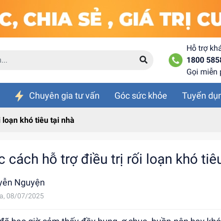
Hỗ trợ kh
1800 585
Gọi miễn 
Chuyên gia tư vấn
Góc sức khỏe
Tuyển dụ
i loạn khó tiêu tại nhà
 cách hỗ trợ điều trị rối loạn khó tiê
yễn Nguyện
a, 08/07/2025