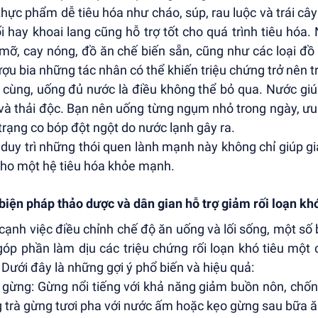
 thực phẩm dễ tiêu hóa như cháo, súp, rau luộc và trái c
i hay khoai lang cũng hỗ trợ tốt cho quá trình tiêu hóa
mỡ, cay nóng, đồ ăn chế biến sẵn, cũng như các loại đồ
ượu bia những tác nhân có thể khiến triệu chứng trở nên 
 cùng, uống đủ nước là điều không thể bỏ qua. Nước giú
và thải độc. Bạn nên uống từng ngụm nhỏ trong ngày, ưu
 trạng co bóp đột ngột do nước lạnh gây ra.
 duy trì những thói quen lành mạnh này không chỉ giúp g
cho một hệ tiêu hóa khỏe mạnh.
biện pháp thảo dược và dân gian hỗ trợ giảm rối loạn khó
cạnh việc điều chỉnh chế độ ăn uống và lối sống, một số
góp phần làm dịu các triệu chứng rối loạn khó tiêu một 
 Dưới đây là những gợi ý phổ biến và hiệu quả:
à gừng: Gừng nổi tiếng với khả năng giảm buồn nôn, chống
 trà gừng tươi pha với nước ấm hoặc kẹo gừng sau bữa ăn 