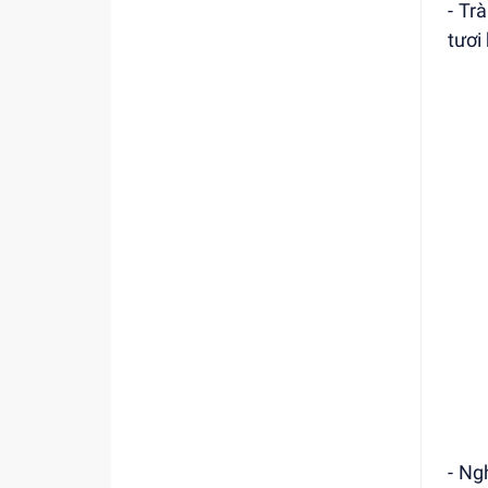
- Tr
tươi
- Ng