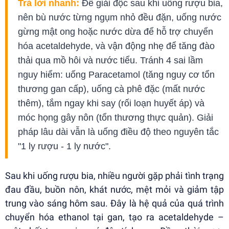
Trả lời nhanh:
Để giải độc sau khi uống rượu bia,
nên bù nước từng ngụm nhỏ đều đặn, uống nước
gừng mật ong hoặc nước dừa để hỗ trợ chuyển
hóa acetaldehyde, và vận động nhẹ để tăng đào
thải qua mồ hôi và nước tiểu. Tránh 4 sai lầm
nguy hiểm: uống Paracetamol (tăng nguy cơ tổn
thương gan cấp), uống cà phê đặc (mất nước
thêm), tắm ngay khi say (rối loạn huyết áp) và
móc họng gây nôn (tổn thương thực quản). Giải
pháp lâu dài vẫn là uống điều độ theo nguyên tắc
"1 ly rượu - 1 ly nước".
Sau khi uống rượu bia, nhiều người gặp phải tình trạng
đau đầu, buồn nôn, khát nước, mệt mỏi và giảm tập
trung vào sáng hôm sau. Đây là hệ quả của quá trình
chuyển hóa ethanol tại gan, tạo ra acetaldehyde –