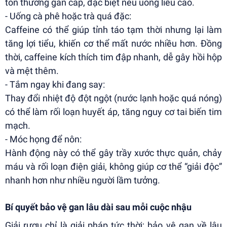
tổn thương gan cấp, đặc biệt nếu uống liều cao.
- Uống cà phê hoặc trà quá đặc:
Caffeine có thể giúp tỉnh táo tạm thời nhưng lại làm
tăng lợi tiểu, khiến cơ thể mất nước nhiều hơn. Đồng
thời, caffeine kích thích tim đập nhanh, dễ gây hồi hộp
và mệt thêm.
- Tắm ngay khi đang say:
Thay đổi nhiệt độ đột ngột (nước lạnh hoặc quá nóng)
có thể làm rối loạn huyết áp, tăng nguy cơ tai biến tim
mạch.
- Móc họng để nôn:
Hành động này có thể gây trầy xước thực quản, chảy
máu và rối loạn điện giải, không giúp cơ thể “giải độc”
nhanh hơn như nhiều người lầm tưởng.
Bí quyết bảo vệ gan lâu dài sau mỗi cuộc nhậu
Giải rượu chỉ là giải pháp tức thời; bảo vệ gan về lâu