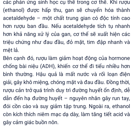
các phản ứng sinh học cụ thể trong cơ thể. Khi rượu
(ethanol) được hấp thu, gan sẽ chuyển hóa thành
acetaldehyde – một chất trung gian có độc tính cao
hơn rượu ban đầu. Nếu acetaldehyde tích tụ nhanh
hơn khả năng xử lý của gan, cơ thể sẽ xuất hiện các
triệu chứng như đau đầu, đỏ mặt, tim đập nhanh và
mệt lả.
Bên cạnh đó, rượu làm giảm hoạt động của hormone
chống bài niệu (ADH), khiến cơ thể đi tiểu nhiều hơn
bình thường. Hậu quả là mất nước và rối loạn điện
giải, gây khô miệng, chóng mặt và đau đầu. Đồng thời,
rượu cản trở quá trình duy trì đường huyết ổn định, dễ
dẫn đến hạ đường huyết – nguyên nhân gây run tay,
đói cồn cào và suy giảm tập trung. Ngoài ra, ethanol
còn kích thích niêm mạc dạ dày, làm tăng tiết acid và
gây cảm giác buồn nôn.