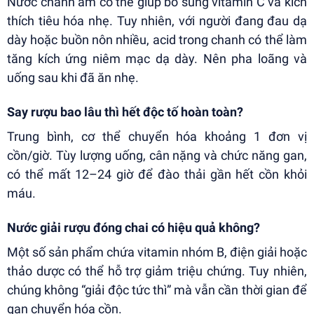
Nước chanh ấm có thể giúp bổ sung vitamin C và kích
thích tiêu hóa nhẹ. Tuy nhiên, với người đang đau dạ
dày hoặc buồn nôn nhiều, acid trong chanh có thể làm
tăng kích ứng niêm mạc dạ dày. Nên pha loãng và
uống sau khi đã ăn nhẹ.
Say rượu bao lâu thì hết độc tố hoàn toàn?
Trung bình, cơ thể chuyển hóa khoảng 1 đơn vị
cồn/giờ. Tùy lượng uống, cân nặng và chức năng gan,
có thể mất 12–24 giờ để đào thải gần hết cồn khỏi
máu.
Nước giải rượu đóng chai có hiệu quả không?
Một số sản phẩm chứa vitamin nhóm B, điện giải hoặc
thảo dược có thể hỗ trợ giảm triệu chứng. Tuy nhiên,
chúng không “giải độc tức thì” mà vẫn cần thời gian để
gan chuyển hóa cồn.