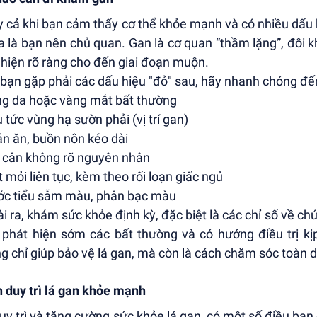
 cả khi bạn cảm thấy cơ thể khỏe mạnh và có nhiều dấu 
a là bạn nên chủ quan. Gan là cơ quan “thầm lặng”, đôi
 hiện rõ ràng cho đến giai đoạn muộn.
bạn gặp phải các dấu hiệu "đỏ" sau, hãy nhanh chóng đế
ng da hoặc vàng mắt bất thường
u tức vùng hạ sườn phải (vị trí gan)
án ăn, buồn nôn kéo dài
t cân không rõ nguyên nhân
t mỏi liên tục, kèm theo rối loạn giấc ngủ
ớc tiểu sẫm màu, phân bạc màu
i ra, khám sức khỏe định kỳ, đặc biệt là các chỉ số về ch
 phát hiện sớm các bất thường và có hướng điều trị kị
g chỉ giúp bảo vệ lá gan, mà còn là cách chăm sóc toàn d
 duy trì lá gan khỏe mạnh
uy trì và tăng cường sức khỏe lá gan, có một số điều bạn