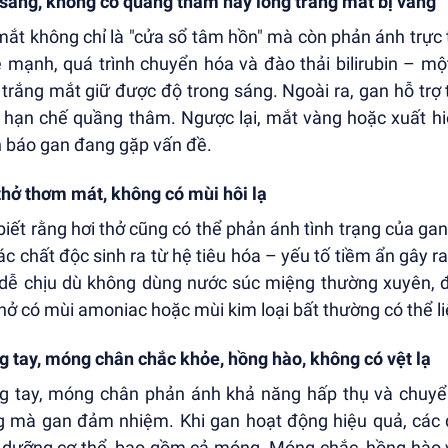
sáng, không có quầng thâm hay lòng trắng mắt bị vàng
mắt không chỉ là "cửa sổ tâm hồn" mà còn phản ánh trực t
 mạnh, quá trình chuyển hóa và đào thải bilirubin – mộ
 trắng mắt giữ được độ trong sáng. Ngoài ra, gan hỗ tr
 hạn chế quầng thâm. Ngược lại, mắt vàng hoặc xuất hiệ
 báo gan đang gặp vấn đề.
thở thơm mát, không có mùi hôi lạ
i biết rằng hơi thở cũng có thể phản ánh tình trạng của ga
ác chất độc sinh ra từ hệ tiêu hóa – yếu tố tiềm ẩn gây 
 dễ chịu dù không dùng nước súc miệng thường xuyên, đó
thở có mùi amoniac hoặc mùi kim loại bất thường có thể l
 tay, móng chân chắc khỏe, hồng hào, không có vệt lạ
 tay, móng chân phản ánh khả năng hấp thụ và chuy
g mà gan đảm nhiệm. Khi gan hoạt động hiệu quả, các
 dưỡng cơ thể, bao gồm cả móng. Móng chắc, hồng hào và