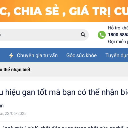
Hỗ trợ kh
1800 585
Gọi miễn 
Chuyên gia tư vấn
Góc sức khỏe
Tuyển dụ
ó thể nhận biết
u hiệu gan tốt mà bạn có thể nhận bi
in
ai, 23/06/2025