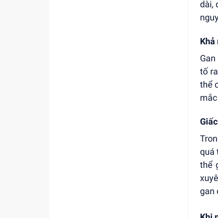
dài,
nguy
Khả 
Gan 
tố r
thể 
mắc 
Giấc
Tron
quá 
thể 
xuyê
gan 
Khi 