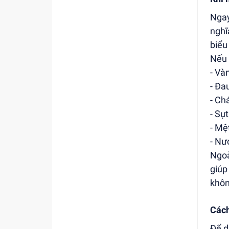
Ngay
nghĩ
biểu
Nếu 
- Và
- Đa
- Ch
- Sụ
- Mệ
- Nư
Ngoà
giúp
khôn
Cách
Để d