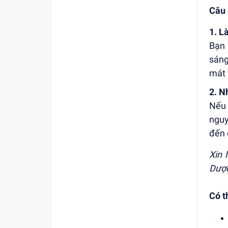
Câu 
1. L
Bạn 
sáng
mát 
2. N
Nếu 
nguy
đến 
Xin 
Dược
Có t