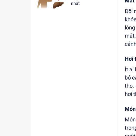
Mắt 
nhất
Đôi 
khỏe
lòng
mắt,
cảnh
Hơi 
Ít a
bỏ c
tho,
hơi 
Móng
Móng
trọn
nuôi