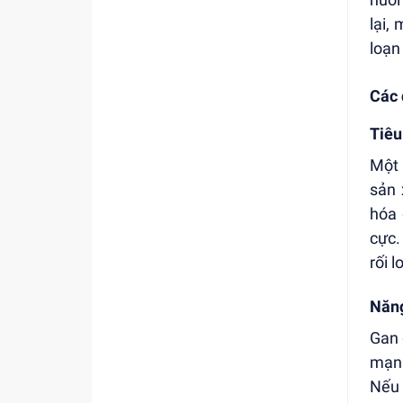
lại,
loạn
Các 
Tiêu
Một 
sản 
hóa 
cực.
rối 
Năng
Gan 
mạnh
Nếu 