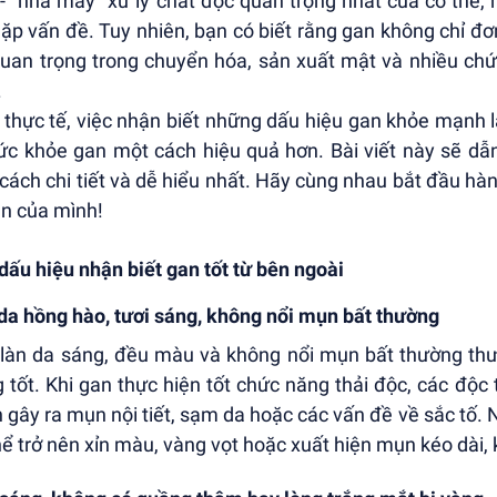
- "nhà máy" xử lý chất độc quan trọng nhất của cơ thể,
gặp vấn đề. Tuy nhiên, bạn có biết rằng gan không chỉ đơ
quan trọng trong chuyển hóa, sản xuất mật và nhiều ch
.
 thực tế, việc nhận biết những dấu hiệu gan khỏe mạnh là
ức khỏe gan một cách hiệu quả hơn. Bài viết này sẽ d
cách chi tiết và dễ hiểu nhất. Hãy cùng nhau bắt đầu h
an của mình!
dấu hiệu nhận biết gan tốt từ bên ngoài
da hồng hào, tươi sáng, không nổi mụn bất thường
làn da sáng, đều màu và không nổi mụn bất thường thư
 tốt. Khi gan thực hiện tốt chức năng thải độc, các độc 
 gây ra mụn nội tiết, sạm da hoặc các vấn đề về sắc tố. 
hể trở nên xỉn màu, vàng vọt hoặc xuất hiện mụn kéo dài, 