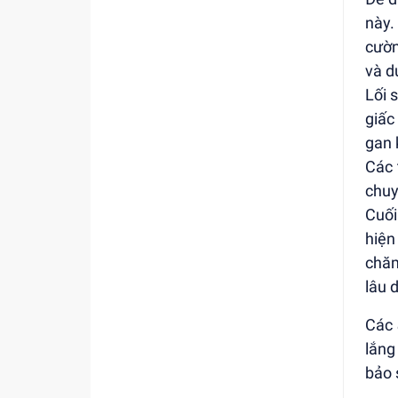
này.
cườn
và d
Lối 
giấc
gan 
Các 
chuy
Cuối
hiện
chăm
lâu 
Các
lắng
bảo 