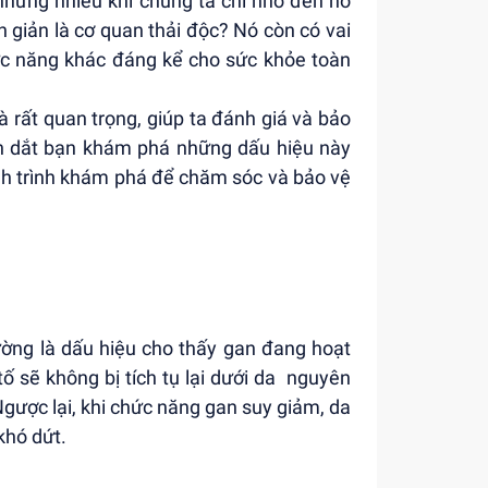
 nhưng nhiều khi chúng ta chỉ nhớ đến nó
n giản là cơ quan thải độc? Nó còn có vai
ức năng khác đáng kể cho sức khỏe toàn
 rất quan trọng, giúp ta đánh giá và bảo
ẫn dắt bạn khám phá những dấu hiệu này
ành trình khám phá để chăm sóc và bảo vệ
ờng là dấu hiệu cho thấy gan đang hoạt
tố sẽ không bị tích tụ lại dưới da nguyên
Ngược lại, khi chức năng gan suy giảm, da
khó dứt.