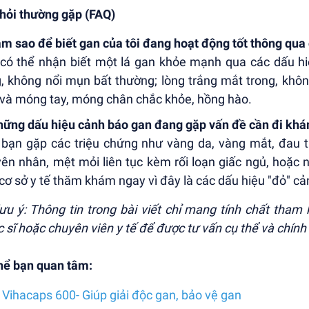
hỏi thường gặp (FAQ)
àm sao để biết gan của tôi đang hoạt động tốt thông qua
có thể nhận biết một lá gan khỏe mạnh qua các dấu hiệ
, không nổi mụn bất thường; lòng trắng mắt trong, khô
và móng tay, móng chân chắc khỏe, hồng hào.
hững dấu hiệu cảnh báo gan đang gặp vấn đề cần đi khá
bạn gặp các triệu chứng như vàng da, vàng mắt, đau t
ên nhân, mệt mỏi liên tục kèm rối loạn giấc ngủ, hoặc
cơ sở y tế thăm khám ngay vì đây là các dấu hiệu "đỏ" c
lưu ý: Thông tin trong bài viết chỉ mang tính chất tham k
 sĩ hoặc chuyên viên y tế để được tư vấn cụ thể và chính
hể bạn quan tâm:
Vihacaps 600- Giúp giải độc gan, bảo vệ gan