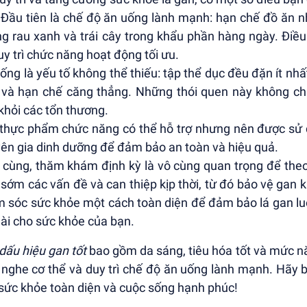
 Đầu tiên là chế độ ăn uống lành mạnh: hạn chế đồ ăn 
g rau xanh và trái cây trong khẩu phần hàng ngày. Điề
uy trì chức năng hoạt động tối ưu.
sống là yếu tố không thể thiếu: tập thể dục đều đặn ít n
 và hạn chế căng thẳng. Những thói quen này không c
khỏi các tổn thương.
thực phẩm chức năng có thể hỗ trợ nhưng nên được sử 
ên gia dinh dưỡng để đảm bảo an toàn và hiệu quả.
 cùng, thăm khám định kỳ là vô cùng quan trọng để theo
 sớm các vấn đề và can thiệp kịp thời, từ đó bảo vệ gan
 sóc sức khỏe một cách toàn diện để đảm bảo lá gan luô
dài cho sức khỏe của bạn.
dấu hiệu gan tốt
bao gồm da sáng, tiêu hóa tốt và mức n
 nghe cơ thể và duy trì chế độ ăn uống lành mạnh. Hãy
sức khỏe toàn diện và cuộc sống hạnh phúc!