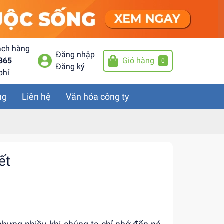
ách hàng
Đăng nhập
865
Giỏ hàng
0
Đăng ký
phí
ng
Liên hệ
Văn hóa công ty
ết