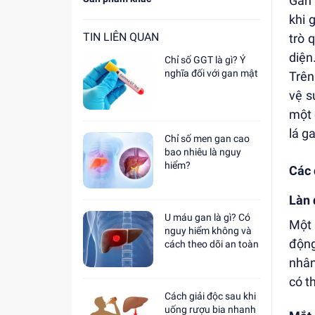
Gan 
khi 
TIN LIÊN QUAN
trò 
diện
Chỉ số GGT là gì? Ý
nghĩa đối với gan mật
Trên
vệ s
một 
lá g
Chỉ số men gan cao
bao nhiêu là nguy
hiểm?
Các 
Làn 
U máu gan là gì? Có
Một 
nguy hiểm không và
động
cách theo dõi an toàn
nhân
có t
Cách giải độc sau khi
uống rượu bia nhanh