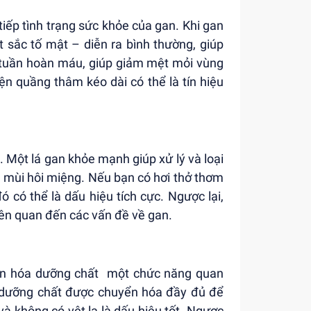
iếp tình trạng sức khỏe của gan. Khi gan
t sắc tố mật – diễn ra bình thường, giúp
ợ tuần hoàn máu, giúp giảm mệt mỏi vùng
n quầng thâm kéo dài có thể là tín hiệu
n. Một lá gan khỏe mạnh giúp xử lý và loại
ra mùi hôi miệng. Nếu bạn có hơi thở thơm
 có thể là dấu hiệu tích cực. Ngược lại,
iên quan đến các vấn đề về gan.
ển hóa dưỡng chất một chức năng quan
 dưỡng chất được chuyển hóa đầy đủ để
 không có vệt lạ là dấu hiệu tốt. Ngược