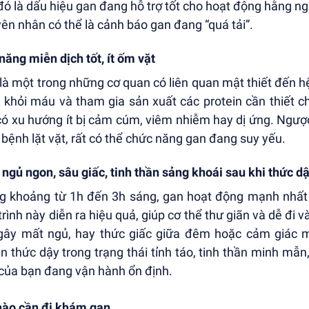
 đó là dấu hiệu gan đang hỗ trợ tốt cho hoạt động hằng n
ên nhân có thể là cảnh báo gan đang “quá tải”.
năng miễn dịch tốt, ít ốm vặt
là một trong những cơ quan có liên quan mật thiết đến hệ
a khỏi máu và tham gia sản xuất các protein cần thiết 
có xu hướng ít bị cảm cúm, viêm nhiễm hay dị ứng. Ngược
bệnh lặt vặt, rất có thể chức năng gan đang suy yếu.
 ngủ ngon, sâu giấc, tinh thần sảng khoái sau khi thức d
g khoảng từ 1h đến 3h sáng, gan hoạt động mạnh nhất 
trình này diễn ra hiệu quả, giúp cơ thể thư giãn và dễ đi v
gây mất ngủ, hay thức giấc giữa đêm hoặc cảm giác 
n thức dậy trong trạng thái tỉnh táo, tinh thần minh mẫn,
của bạn đang vận hành ổn định.
nào cần đi khám gan