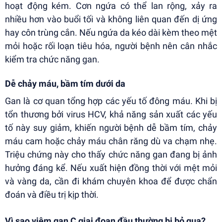
hoạt động kém. Cơn ngứa có thể lan rộng, xảy ra
nhiều hơn vào buổi tối và không liên quan đến dị ứng
hay côn trùng cắn. Nếu ngứa da kéo dài kèm theo mệt
mỏi hoặc rối loạn tiêu hóa, người bệnh nên cân nhắc
kiểm tra chức năng gan.
Dễ chảy máu, bầm tím dưới da
Gan là cơ quan tổng hợp các yếu tố đông máu. Khi bị
tổn thương bởi virus HCV, khả năng sản xuất các yếu
tố này suy giảm, khiến người bệnh dễ bầm tím, chảy
máu cam hoặc chảy máu chân răng dù va chạm nhẹ.
Triệu chứng này cho thấy chức năng gan đang bị ảnh
hưởng đáng kể. Nếu xuất hiện đồng thời với mệt mỏi
và vàng da, cần đi khám chuyên khoa để được chẩn
đoán và điều trị kịp thời.
Vì sao viêm gan C giai đoạn đầu thường bị bỏ qua?