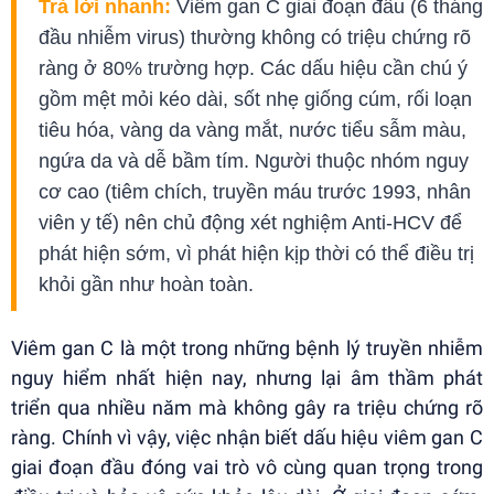
Trả lời nhanh:
Viêm gan C giai đoạn đầu (6 tháng
đầu nhiễm virus) thường không có triệu chứng rõ
ràng ở 80% trường hợp. Các dấu hiệu cần chú ý
gồm mệt mỏi kéo dài, sốt nhẹ giống cúm, rối loạn
tiêu hóa, vàng da vàng mắt, nước tiểu sẫm màu,
ngứa da và dễ bầm tím. Người thuộc nhóm nguy
cơ cao (tiêm chích, truyền máu trước 1993, nhân
viên y tế) nên chủ động xét nghiệm Anti-HCV để
phát hiện sớm, vì phát hiện kịp thời có thể điều trị
khỏi gần như hoàn toàn.
Viêm gan C là một trong những bệnh lý truyền nhiễm
nguy hiểm nhất hiện nay, nhưng lại âm thầm phát
triển qua nhiều năm mà không gây ra triệu chứng rõ
ràng. Chính vì vậy, việc nhận biết dấu hiệu viêm gan C
giai đoạn đầu đóng vai trò vô cùng quan trọng trong