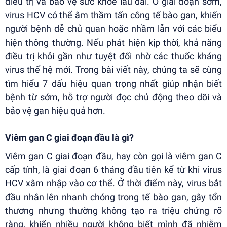
điều trị và bảo vệ sức khỏe lâu dài. Ở giai đoạn sớm,
virus HCV có thể âm thầm tấn công tế bào gan, khiến
người bệnh dễ chủ quan hoặc nhầm lẫn với các biểu
hiện thông thường. Nếu phát hiện kịp thời, khả năng
điều trị khỏi gần như tuyệt đối nhờ các thuốc kháng
virus thế hệ mới. Trong bài viết này, chúng ta sẽ cùng
tìm hiểu 7 dấu hiệu quan trọng nhất giúp nhận biết
bệnh từ sớm, hỗ trợ người đọc chủ động theo dõi và
bảo vệ gan hiệu quả hơn.
Viêm gan C giai đoạn đầu là gì?
Viêm gan C giai đoạn đầu, hay còn gọi là viêm gan C
cấp tính, là giai đoạn 6 tháng đầu tiên kể từ khi virus
HCV xâm nhập vào cơ thể. Ở thời điểm này, virus bắt
đầu nhân lên nhanh chóng trong tế bào gan, gây tổn
thương nhưng thường không tạo ra triệu chứng rõ
ràng, khiến nhiều người không biết mình đã nhiễm