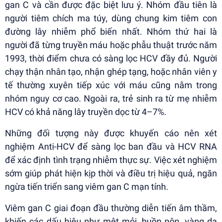
gan C và cần được đặc biệt lưu ý. Nhóm đầu tiên là
người tiêm chích ma túy, dùng chung kim tiêm con
đường lây nhiễm phổ biến nhất. Nhóm thứ hai là
người đã từng truyền máu hoặc phẫu thuật trước năm
1993, thời điểm chưa có sàng lọc HCV đầy đủ. Người
chạy thận nhân tạo, nhận ghép tạng, hoặc nhân viên y
tế thường xuyên tiếp xúc với máu cũng nằm trong
nhóm nguy cơ cao. Ngoài ra, trẻ sinh ra từ mẹ nhiễm
HCV có khả năng lây truyền dọc từ 4–7%.
Những đối tượng này được khuyến cáo nên xét
nghiệm Anti-HCV để sàng lọc ban đầu và HCV RNA
để xác định tình trạng nhiễm thực sự. Việc xét nghiệm
sớm giúp phát hiện kịp thời và điều trị hiệu quả, ngăn
ngừa tiến triển sang viêm gan C mạn tính.
Viêm gan C giai đoạn đầu thường diễn tiến âm thầm,
khiến các dấu hiệu như mệt mỏi, buồn nôn, vàng da