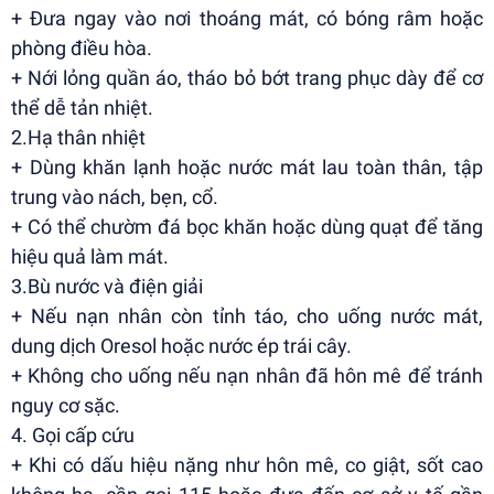
+ Đưa ngay vào nơi thoáng mát, có bóng râm hoặc
phòng điều hòa.
+ Nới lỏng quần áo, tháo bỏ bớt trang phục dày để cơ
thể dễ tản nhiệt.
2.Hạ thân nhiệt
+ Dùng khăn lạnh hoặc nước mát lau toàn thân, tập
trung vào nách, bẹn, cổ.
+ Có thể chườm đá bọc khăn hoặc dùng quạt để tăng
hiệu quả làm mát.
3.Bù nước và điện giải
+ Nếu nạn nhân còn tỉnh táo, cho uống nước mát,
dung dịch Oresol hoặc nước ép trái cây.
+ Không cho uống nếu nạn nhân đã hôn mê để tránh
nguy cơ sặc.
4. Gọi cấp cứu
+ Khi có dấu hiệu nặng như hôn mê, co giật, sốt cao