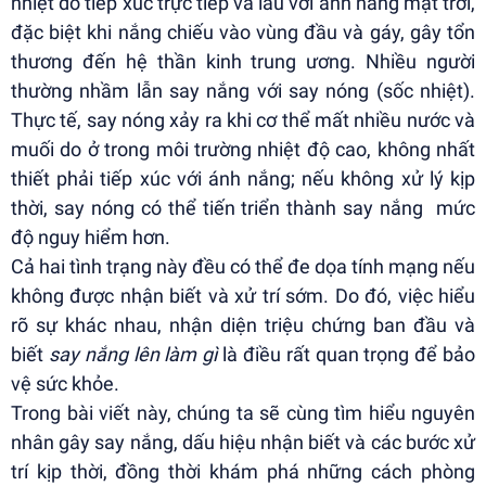
nhiệt do tiếp xúc trực tiếp và lâu với ánh nắng mặt trời,
đặc biệt khi nắng chiếu vào vùng đầu và gáy, gây tổn
thương đến hệ thần kinh trung ương. Nhiều người
thường nhầm lẫn say nắng với say nóng (sốc nhiệt).
Thực tế, say nóng xảy ra khi cơ thể mất nhiều nước và
muối do ở trong môi trường nhiệt độ cao, không nhất
thiết phải tiếp xúc với ánh nắng; nếu không xử lý kịp
thời, say nóng có thể tiến triển thành say nắng mức
độ nguy hiểm hơn.
Cả hai tình trạng này đều có thể đe dọa tính mạng nếu
không được nhận biết và xử trí sớm. Do đó, việc hiểu
rõ sự khác nhau, nhận diện triệu chứng ban đầu và
biết
say nắng lên làm gì
là điều rất quan trọng để bảo
vệ sức khỏe.
Trong bài viết này, chúng ta sẽ cùng tìm hiểu nguyên
nhân gây say nắng, dấu hiệu nhận biết và các bước xử
trí kịp thời, đồng thời khám phá những cách phòng