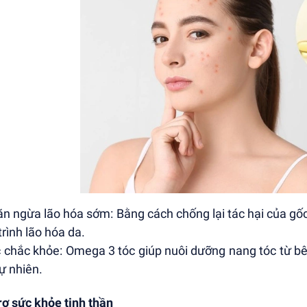
ăn ngừa lão hóa sớm: Bằng cách chống lại tác hại của gố
trình lão hóa da.
c chắc khỏe: Omega 3 tóc giúp nuôi dưỡng nang tóc từ bê
tự nhiên.
rợ sức khỏe tinh thần