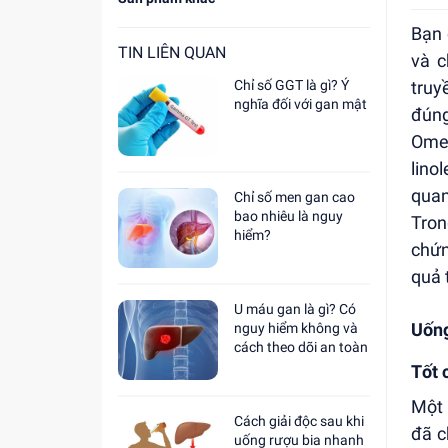
Bạn 
TIN LIÊN QUAN
và c
Chỉ số GGT là gì? Ý
truy
nghĩa đối với gan mật
đún
Omeg
lino
quan
Chỉ số men gan cao
bao nhiêu là nguy
Tron
hiểm?
chứn
quả 
U máu gan là gì? Có
Uống
nguy hiểm không và
cách theo dõi an toàn
Tốt 
Một 
Cách giải độc sau khi
đã c
uống rượu bia nhanh