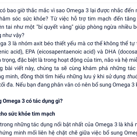
có bao giờ thắc mắc vì sao Omega 3 lại được nhắc đến n
hăm sóc sức khỏe? Từ việc hỗ trợ tim mạch đến tăng
ền tai như một "bí quyết vàng" giúp phòng ngừa nhiều b
g như vậy?
a 3 là nhóm axit béo thiết yếu mà cơ thể không thể tự 
lenic acid), EPA (eicosapentaenoic acid) và DHA (docosa
 trọng, đặc biệt là trong hoạt động của tim, não và hệ mi
g bài viết này, chúng ta sẽ cùng khám phá những tá
g minh, đồng thời tìm hiểu những lưu ý khi sử dụng
thu
tối đa. Nếu bạn đang phân vân có nên bổ sung Omega 3 kh
 Omega 3 có tác dụng gì?
cho sức khỏe tim mạch
trong những tác dụng nổi bật nhất của Omega 3 là khả 
hứng minh mối liên hệ chặt chẽ giữa việc bổ sung Omega