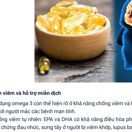
 viêm và hỗ trợ miễn dịch
dụng omega 3 còn thể hiện rõ ở khả năng chống viêm và h
với người mắc các bệnh mạn tính.
ống viêm tự nhiên: EPA và DHA có khả năng điều hòa ph
u chứng đau nhức, sưng tấy ở người bị viêm khớp, lupus b