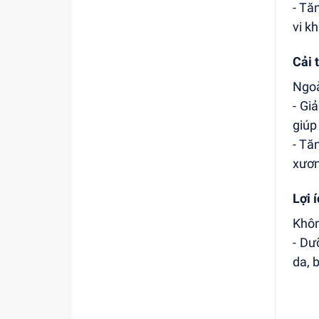
- Tă
vi k
Cải 
Ngoà
- Gi
giúp
- Tă
xươn
Lợi 
Khôn
- Dư
da, 