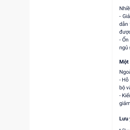
Nhiề
- Gi
dẫn 
được
- Ổn
ngủ 
Một 
Ngoà
- Hỗ
bộ v
- Ki
giảm
Lưu 