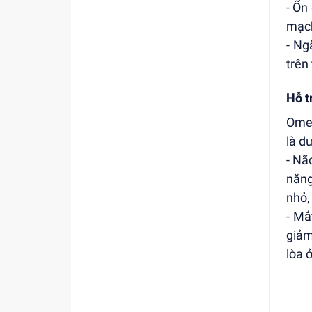
- Ổn
mạch
- Ng
trên
Hỗ t
Omeg
là d
- Nã
năng
nhỏ,
- Mắ
giảm
lòa ở