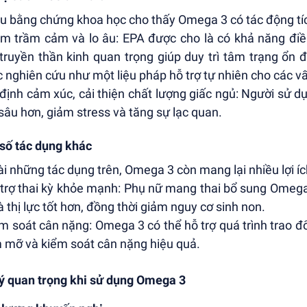
u bằng chứng khoa học cho thấy Omega 3 có tác động tí
ảm trầm cảm và lo âu: EPA được cho là có khả năng điề
truyền thần kinh quan trọng giúp duy trì tâm trạng ổn
 nghiên cứu như một liệu pháp hỗ trợ tự nhiên cho các vấ
 định cảm xúc, cải thiện chất lượng giấc ngủ: Người sử
sâu hơn, giảm stress và tăng sự lạc quan.
số tác dụng khác
i những tác dụng trên, Omega 3 còn mang lại nhiều lợi íc
 trợ thai kỳ khỏe mạnh: Phụ nữ mang thai bổ sung Omega 
à thị lực tốt hơn, đồng thời giảm nguy cơ sinh non.
ểm soát cân nặng: Omega 3 có thể hỗ trợ quá trình trao đổ
 mỡ và kiểm soát cân nặng hiệu quả.
ý quan trọng khi sử dụng Omega 3