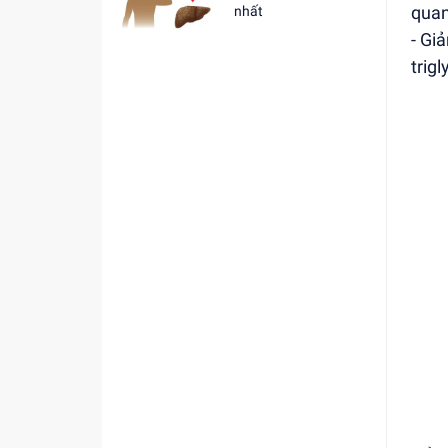
quan
nhất
- Gi
trig