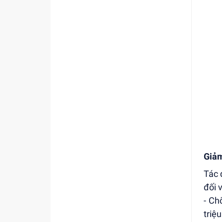
Giảm
Tác 
đối 
- Ch
triệ