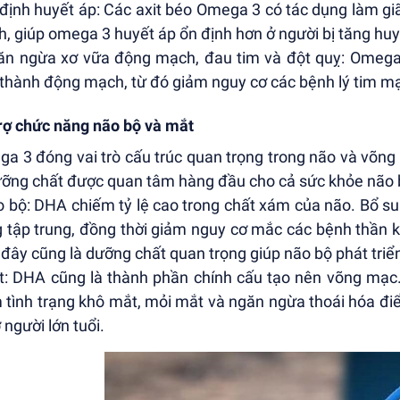
 định huyết áp: Các axit béo Omega 3 có tác dụng làm g
, giúp omega 3 huyết áp ổn định hơn ở người bị tăng huy
ăn ngừa xơ vữa động mạch, đau tim và đột quỵ: Omega
 thành động mạch, từ đó giảm nguy cơ các bệnh lý tim m
rợ chức năng não bộ và mắt
a 3 đóng vai trò cấu trúc quan trọng trong não và võng 
ưỡng chất được quan tâm hàng đầu cho cả sức khỏe não bộ
o bộ: DHA chiếm tỷ lệ cao trong chất xám của não. Bổ sun
 tập trung, đồng thời giảm nguy cơ mắc các bệnh thần ki
 đây cũng là dưỡng chất quan trọng giúp não bộ phát triển
t: DHA cũng là thành phần chính cấu tạo nên võng mạc. 
 tình trạng khô mắt, mỏi mắt và ngăn ngừa thoái hóa đ
 người lớn tuổi.