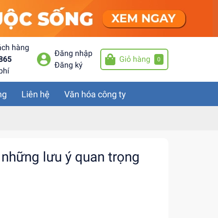
ách hàng
Đăng nhập
865
Giỏ hàng
0
Đăng ký
phí
ng
Liên hệ
Văn hóa công ty
những lưu ý quan trọng