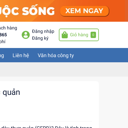
ách hàng
Đăng nhập
865
Giỏ hàng
0
Đăng ký
phí
ng
Liên hệ
Văn hóa công ty
c quản