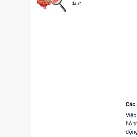
đâu?
Các 
Việc
hỗ t
động