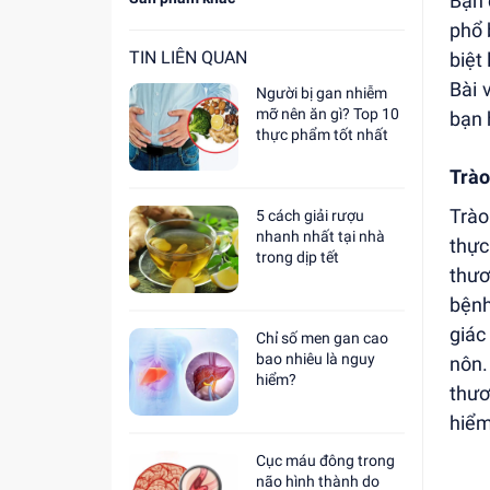
Bạn 
phổ 
TIN LIÊN QUAN
biệt
Bài 
Người bị gan nhiễm
mỡ nên ăn gì? Top 10
bạn 
thực phẩm tốt nhất
Trào
Trào
5 cách giải rượu
nhanh nhất tại nhà
thực
trong dịp tết
thươ
bệnh
giác
Chỉ số men gan cao
bao nhiêu là nguy
nôn.
hiểm?
thươ
hiểm
Cục máu đông trong
não hình thành do