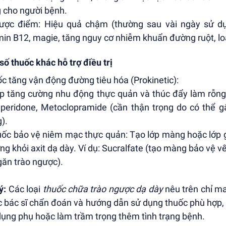
 cho người bệnh.
ược điểm: Hiệu quả chậm (thường sau vài ngày sử dụn
min B12, magie, tăng nguy cơ nhiễm khuẩn đường ruột, 
số thuốc khác hỗ trợ điều trị
c tăng vận động đường tiêu hóa (Prokinetic):
úp tăng cường nhu động thực quản và thúc đẩy làm rỗng 
eridone, Metoclopramide (cần thận trọng do có thể gâ
).
uốc bảo vệ niêm mạc thực quản: Tạo lớp màng hoặc lớp g
ng khỏi axit dạ dày. Ví dụ: Sucralfate (tạo màng bảo vệ vết
ngăn trào ngược).
ý:
Các loại
thuốc chữa trào ngược dạ dày
nêu trên chỉ m
 bác sĩ chẩn đoán và hướng dẫn sử dụng thuốc phù hợp, 
dụng phụ hoặc làm trầm trọng thêm tình trạng bệnh.