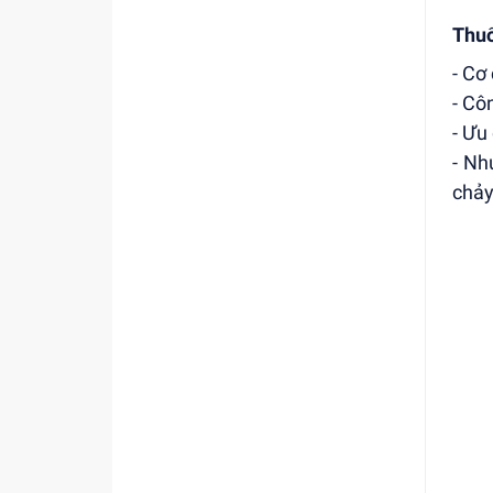
Thuố
- Cơ
- Cô
- Ưu
- Nh
chảy