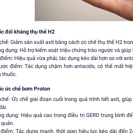
c đối kháng thụ thể H2
 chế: Giảm sản xuất axit bằng cách ức chế thụ thể H2 tro
ng dụng: Hỗ trợ kiểm soát triệu chứng trào ngược và giúp
 điểm: Hiệu quả vừa phải, tác dụng kéo dài hơn so với ant
ược điểm: Tác dụng chậm hơn antacids, có thể mất hiệu
 thuốc.
c ức chế bơm Proton
 chế: Ức chế giai đoạn cuối trong quá trình tiết axit, g
dài.
ng dụng: Hiệu quả cao trong điều trị GERD trung bình đ
 quản.
 điểm: Tác dụng mạnh, thời gian hiệu lực kéo dài đến 2