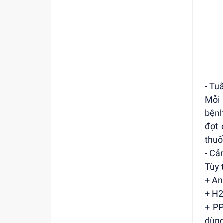
- Tuâ
Mỗi 
bệnh
đợt 
thuố
- Cả
Tùy 
+ Ant
+ H2
+ PP
dùng