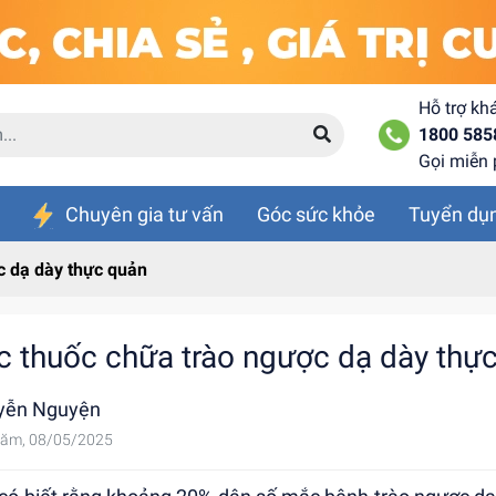
Hỗ trợ kh
1800 585
Gọi miễn 
Chuyên gia tư vấn
Góc sức khỏe
Tuyển dụ
c dạ dày thực quản
c thuốc chữa trào ngược dạ dày thự
yễn Nguyện
ăm, 08/05/2025