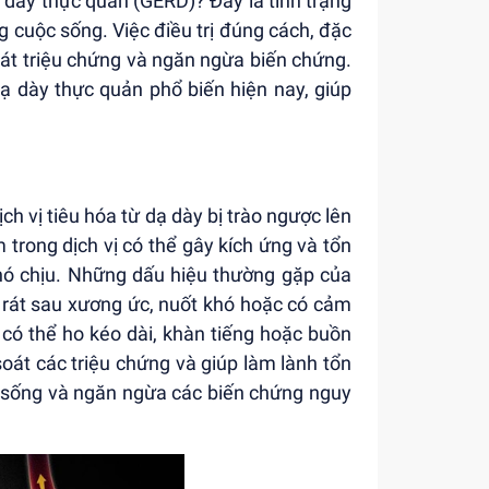
dày thực quản (GERD)? Đây là tình trạng
g cuộc sống. Việc điều trị đúng cách, đặc
soát triệu chứng và ngăn ngừa biến chứng.
dạ dày thực quản phổ biến hiện nay, giúp
ch vị tiêu hóa từ dạ dày bị trào ngược lên
trong dịch vị có thể gây kích ứng và tổn
hó chịu. Những dấu hiệu thường gặp của
 rát sau xương ức, nuốt khó hoặc có cảm
có thể ho kéo dài, khàn tiếng hoặc buồn
oát các triệu chứng và giúp làm lành tổn
c sống và ngăn ngừa các biến chứng nguy