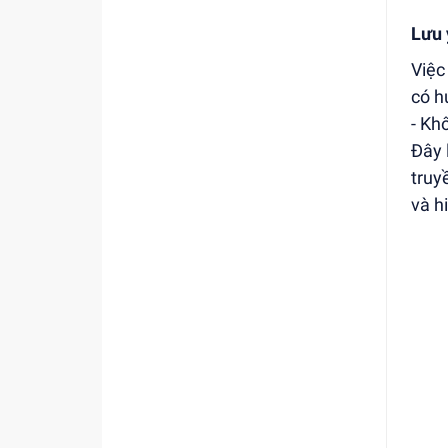
Lưu 
Việc
có h
- Kh
Đây 
truy
và hi