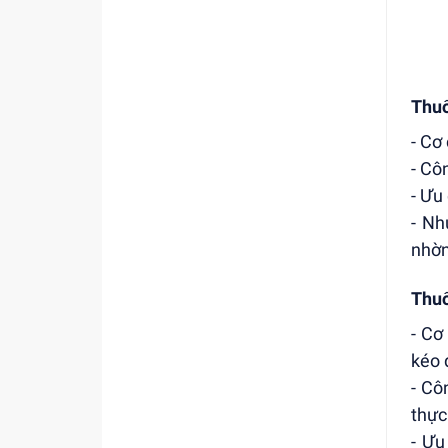
Thuố
- Cơ
- Cô
- Ưu
- Nh
nhờn
Thuố
- Cơ
kéo 
- Cô
thực
- Ưu