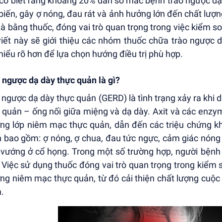
có biết rằng khoảng 20% dân số mắc bệnh trào ngược dạ 
biến, gây ợ nóng, đau rát và ảnh hưởng lớn đến chất lượn
 là bằng thuốc, đóng vai trò quan trọng trong việc kiểm 
viết này sẽ giới thiệu các nhóm thuốc chữa trào ngược 
hiểu rõ hơn để lựa chọn hướng điều trị phù hợp.
 ngược dạ dày thực quản là gì?
 ngược dạ dày thực quản (GERD) là tình trạng xảy ra khi dị
 quản – ống nối giữa miệng và dạ dày. Axit và các enzym 
ng lớp niêm mạc thực quản, dẫn đến các triệu chứng k
 bao gồm: ợ nóng, ợ chua, đau tức ngực, cảm giác nóng
 vướng ở cổ họng. Trong một số trường hợp, người bệnh 
 Việc sử dụng thuốc đóng vai trò quan trọng trong kiểm s
ng niêm mạc thực quản, từ đó cải thiện chất lượng cuộ
.