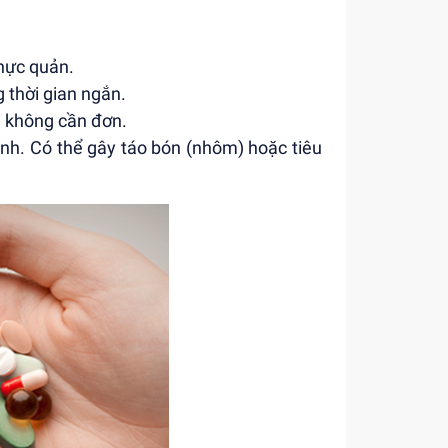
thực quản.
 thời gian ngắn.
à không cần đơn.
nh. Có thể gây táo bón (nhôm) hoặc tiêu