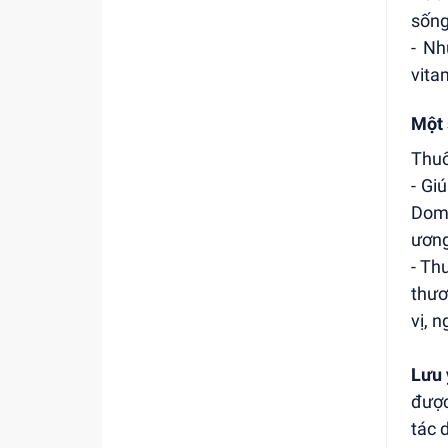
sống
- Nh
vita
Một 
Thuố
- Gi
Domp
ương
- Th
thươ
vị, 
Lưu 
được
tác 