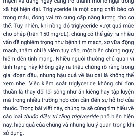
mạch và đang ngày càng trở thành mối lo ngại trong
xã hội hiện đại. Triglyceride là một dạng chất béo có
trong máu, đóng vai trò cung cấp năng lượng cho cơ
thể. Tuy nhiên, khi nồng độ triglyceride vượt quá mức
cho phép (trên 150 mg/dL), chúng có thể gây ra nhiều
vấn đề nghiêm trọng như bệnh tim mạch, xơ vữa động
mạch, thậm chí là viêm tụy cấp, một biến chứng nguy
hiểm đến tính mạng. Nhiều người thường chủ quan vì
tình trạng này không gây ra triệu chứng rõ ràng trong
giai đoạn đầu, nhưng hậu quả về lâu dài là không thể
xem nhẹ. Việc kiểm soát triglyceride không chỉ đơn
thuần là thay đổi lối sống như ăn kiêng hay tập luyện
mà trong nhiều trường hợp còn cần đến sự hỗ trợ của
thuốc. Trong bài viết này, chúng ta sẽ cùng tìm hiểu về
các loại
thuốc điều trị tăng triglyceride
phổ biến hiện
nay, hiệu quả của chúng và những lưu ý quan trọng khi
sử dụng.