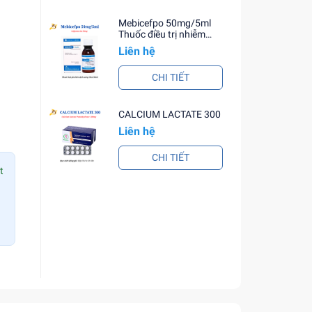
Mebicefpo 50mg/5ml
.
Thuốc điều trị nhiễm
khuẩn
Liên hệ
CHI TIẾT
óa nếu
CALCIUM LACTATE 300
Liên hệ
CHI TIẾT
 KHÁC
:
t