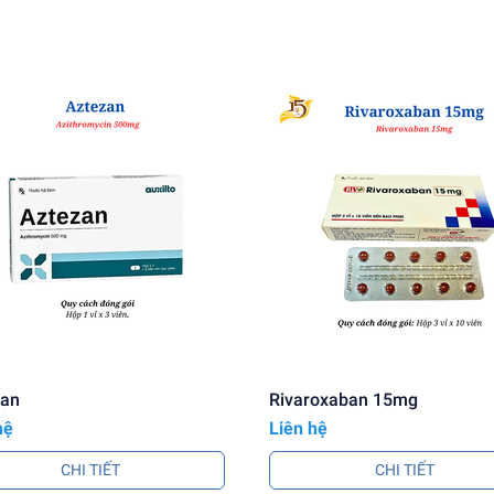
ƯƠNG I - PHARBACO
il Thuốc điều trị nhiễm khuẩn là bao nhiêu?
 Thuốc điều trị nhiễm khuẩn
hiện đang được bán sỉ/ lẻ
ha
.
ll/Zalo: 0919 654 189/ 1800 585 865
(miễn phí cước gọi) 
pha.com
ản phẩm tốt nhất cho quý khách hàng , Nguồn gốc xuất
zan
Rivaroxaban 15mg
hệ
Liên hệ
D, được kiểm tra hàng trước khi thanh toán
CHI TIẾT
CHI TIẾT
roxil Thuốc điều trị nhiễm khuẩn uy tín, chất lượng, c