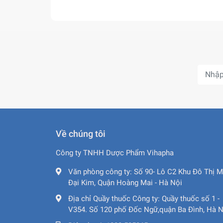
chính hãng tại:
Đặt mua hàng trực tiếp từ website c
Đặt hàng Online tại Zalo 0919 654 1
Văn phòng công ty: Số 90- Lô C2 Khu
5585014
Giờ mở cửa: 08:00 - 17:00 từ Thứ 2 
Về chúng tôi
Công ty TNHH Dược Phẩm Vihapha
Văn phòng công ty:
Số 90- Lô C2 Khu Đô Thị M
Đại Kim, Quận Hoàng Mai - Hà Nội
Địa chỉ Quầy thuốc Công ty:
Quầy thuốc số 1 -
V354. Số 120 phố Đốc Ngữ,quận Ba Đình, Hà N