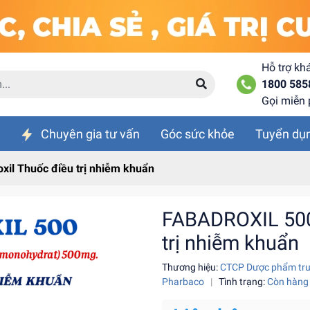
Hỗ trợ kh
1800 585
Gọi miễn 
Chuyên gia tư vấn
Góc sức khỏe
Tuyển dụ
il Thuốc điều trị nhiễm khuẩn
FABADROXIL 500 
trị nhiễm khuẩn
Thương hiệu:
CTCP Dược phẩm tru
Pharbaco
|
Tình trạng:
Còn hàng