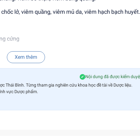
 chốc lở, viêm quầng, viêm mủ da, viêm hạch bạch huyết
ang cứng
ường uống. Có thể giảm bớt tác dụng phụ đường tiêu h
Xem thêm
NH, THẬN TRỌNG, TÁC DỤNG PHỤ VÀ CÁC THÔNG TIN
Nội dung đã được kiểm duyệ
✔
èm theo.
ược Thái Bình. Từng tham gia nghiên cứu khoa học đề tài về Dược liệu.
lĩnh vực Dược phẩm.
những nơi ẩm ướt.