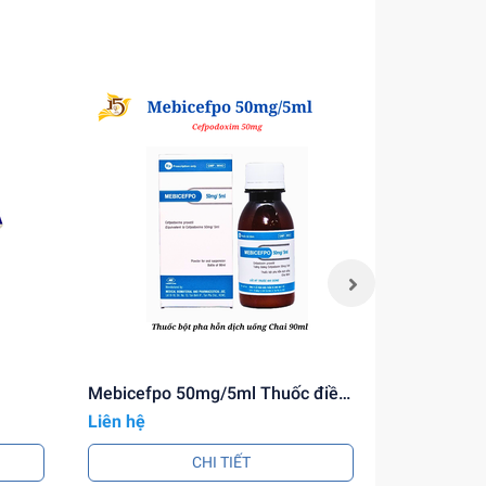
để
 xứ rõ
Mebicefpo 50mg/5ml Thuốc điều
CALCIUM L
trị nhiễm khuẩn
Liên hệ
Liên hệ
CHI TIẾT
am kết