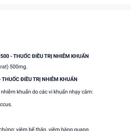
00 - THUỐC ĐIỀU TRỊ NHIỄM KHUẨN
drat) 500mg.
- THUỐC ĐIỀU TRỊ NHIỄM KHUẨN
ác nhiễm khuẩn do các vi khuẩn nhạy cảm:
ccus.
 chứng: viêm bể thận, viêm bàng quang.