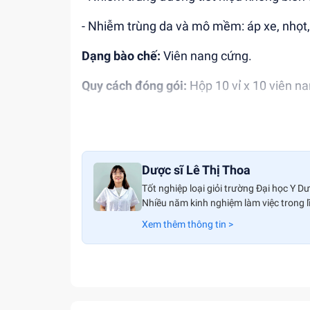
- Nhiễm trùng da và mô mềm: áp xe, nhọt,
Dạng bào chế:
Viên nang cứng.
Quy cách đóng gói:
Hộp 10 vỉ x 10 viên n
Cách dùng:
Cefadroxil được dùng theo đ
uống thuốc cùng với thức ăn.
LIỀU DÙNG, CHỈ ĐỊNH, CHỐNG CHỈ ĐỊ
Dược sĩ Lê Thị Thoa
Xem trong tờ hướng dẫn sử dụng thuốc k
Tốt nghiệp loại giỏi trường Đại học Y D
Nhiều năm kinh nghiệm làm việc trong 
BẢO QUẢN:
Xem thêm thông tin >
Nhiệt độ nhỏ hơn 30 độ C.
Để thuốc cách xa tầm tay của trẻ em.
Để thuốc nơi khô ráo, thoáng mát, tránh 