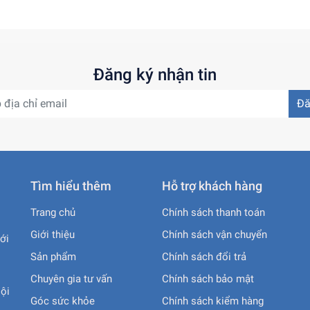
ủa công ty
http://vihapha.com
.
89 - 1800 585 865
Đăng ký nhận tin
 Đô Thị Mới Đại Kim, Phường Định Công - TP Hà Nội. 024
Đă
đến sáng Thứ 7 hàng tuần.
Tìm hiểu thêm
Hỗ trợ khách hàng
Trang chủ
Chính sách thanh toán
Giới thiệu
Chính sách vận chuyển
ới
Sản phẩm
Chính sách đổi trả
Chuyên gia tư vấn
Chính sách bảo mật
ội
Góc sức khỏe
Chính sách kiểm hàng