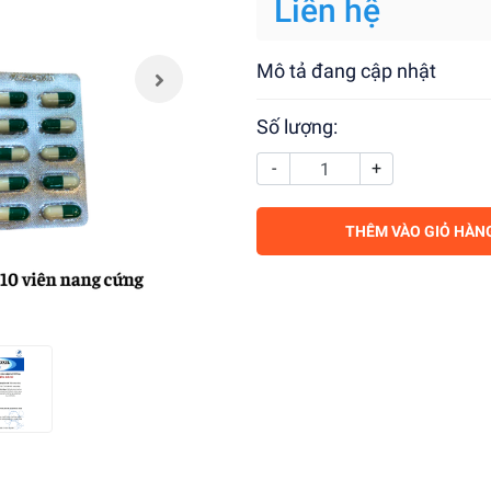
Liên hệ
Mô tả đang cập nhật
Số lượng:
-
+
THÊM VÀO GIỎ HÀN