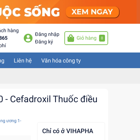
ách hàng
Đăng nhập
865
Giỏ hàng
0
Đăng ký
phí
ng
Liên hệ
Văn hóa công ty
- Cefadroxil Thuốc điều
ng ương 1-
Chỉ có ở VIHAPHA