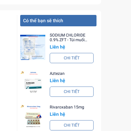
Có thể bạn sẽ thích
SODIUM CHLORIDE
0.9% ZFT - Túi muối
truyền thế hệ mới
Liên hệ
CHI TIẾT
Aztezan
Liên hệ
CHI TIẾT
Rivaroxaban 15mg
Liên hệ
CHI TIẾT