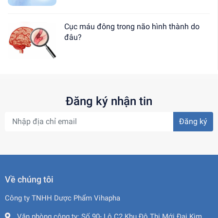
Cục máu đông trong não hình thành do
đâu?
Đăng ký nhận tin
Đăng ký
Về chúng tôi
Công ty TNHH Dược Phẩm Vihapha
Văn phòng công ty:
Số 90- Lô C2 Khu Đô Thị Mới Đại Kim,