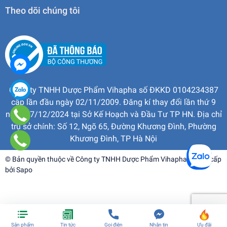
Theo dõi chúng tôi
Công ty TNHH Dược Phẩm Vihapha số ĐKKD 0104234387
cấp lần đầu ngày 02/11/2009. Đăng kí thay đổi lần thứ 9
ngày 17/12/2024 tại Sở Kế Hoạch và Đầu Tư TP HN. Địa chỉ
trụ sở chính: Số 12, Ngõ 65, Đường Khương Đình, Phường
Khương Đình, TP Hà Nội
© Bản quyền thuộc về
Công ty TNHH Dược Phẩm Vihapha
| Cung cấp
bởi
Sapo
Sản phẩm
Tin tức
Gọi điện
Nhắn tin
Ưu đãi